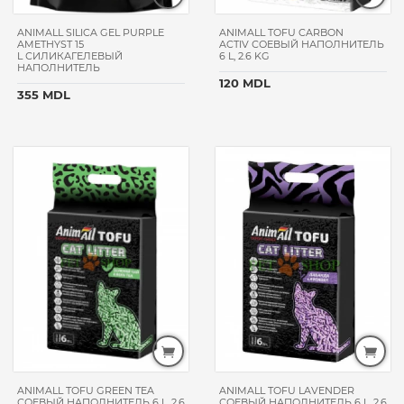
DOG
ANIMALL SILICA GEL PURPLE
ANIMALL TOFU CARBON
PROSCIENCE
AMETHYST 15
ACTIV СОЕВЫЙ НАПОЛНИТЕЛЬ
L СИЛИКАГЕЛЕВЫЙ
6 L, 2.6 KG
MATISSE
НАПОЛНИТЕЛЬ
120 MDL
CAT`S
355 MDL
BEST
PERSEILINE
GOURMET
DR.
VET
GROUP
NOBBY
FUNFIT
CATRON
АВЗ
TROPI
PURINA
ANIMALL TOFU GREEN TEA
ANIMALL TOFU LAVENDER
ONE
СОЕВЫЙ НАПОЛНИТЕЛЬ 6 L, 2.6
СОЕВЫЙ НАПОЛНИТЕЛЬ 6 L, 2.6