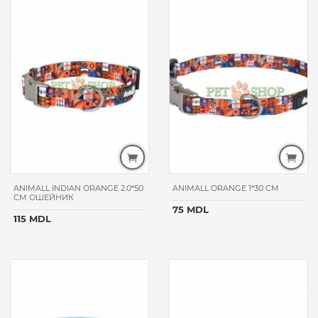
щенки
взрослые
для всех
возрастов
ТИП
ТОВАРА
силикагелевый
древесный
шампуни
миски
ANIMALL INDIAN ORANGE 2.0*50
ANIMALL ORANGE 1*30 CM
пуходерки
CM ОШЕЙНИК
75 MDL
когтерезы
115 MDL
ошейник
диваны
и
домики
кормовые
добавки
пеленки,