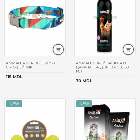
FITMIN
КЛУБ4ЛАПЫ
ANIMALL
LEONARDO
NATURE'S
PROTECTION
BELCANDO
NATURAL
ANIMALL RIVER BLUE 2.0*50
ANIMALL СПРЕЙ ЗАЩИТА ОТ
&
CM ОШЕЙНИК
ЦАРАПАНЬЯ ДЛЯ КОТОВ, 150
МЛ
DELICIOUS
115 MDL
70 MDL
CARNILOVE
PROPLAN
GIMPET
HAND
MADE
BONACIBO
MONGE
FRISKIES