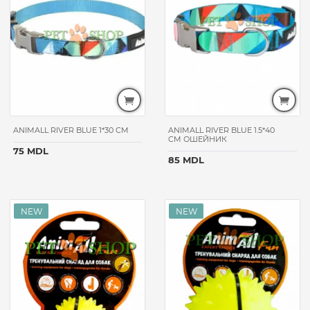
памперсы,
попоны
соевый
средство
от пятен
и
запахов
РИМЕНИТЬ
ANIMALL RIVER BLUE 1*30 CM
ANIMALL RIVER BLUE 1.5*40
CM ОШЕЙНИК
75 MDL
85 MDL