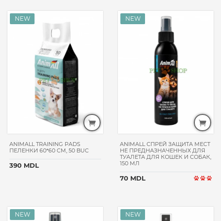
SAVIC
EUROCAT
ELANCO
GEMON
ХВОСТИК
PCHELODAR
PROFESSIONAL
ZOETIS
SNACKY
MURMARKET
VERSELE-
ANIMALL TRAINING PADS
ANIMALL СПРЕЙ ЗАЩИТА МЕСТ
LAGA
ПЕЛЕНКИ 60*60 CM, 50 BUC
НЕ ПРЕДНАЗНАЧЕННЫХ ДЛЯ
ТУАЛЕТА ДЛЯ КОШЕК И СОБАК,
PETSHOP
150 МЛ
390 MDL
PETTY
70 MDL
MITO
4LIFE
QUIK