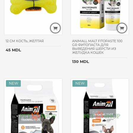
HAPPY
DOG
VITAPOL
VITAKRAFT
PET
12 CM КОСТЬ, ЖЕЛТАЯ
ANIMALL MALT FITOPASTE 100
GR ФИТОПАСТА ДЛЯ
FEST
ВЫВЕДЕНИЯ ШЕРСТИ ИЗ
45 MDL
ЖЕЛУДКА КОШЕК
MORANDO
GHEDA
130 MDL
PETFOOD
TAURO
PRO
LINE
NATURAPET
WANPY
API-
SAN
MEEJUU