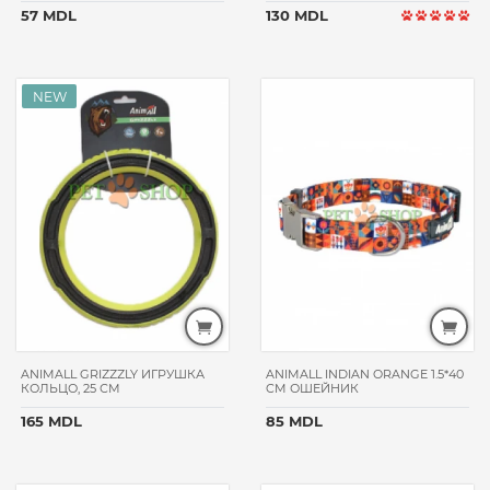
премиум
57 MDL
130 MDL
ОСОБЕННОСТИ
шерстевыводящий
РАЗМЕР
ПИТОМЦА
для
мелких пород
для
средних
пород
для
крупных
пород
для
ANIMALL GRIZZZLY ИГРУШКА
ANIMALL INDIAN ORANGE 1.5*40
всех
КОЛЬЦО, 25 СМ
CM ОШЕЙНИК
пород
165 MDL
85 MDL
ВОЗРАСТ
ПИТОМЦА