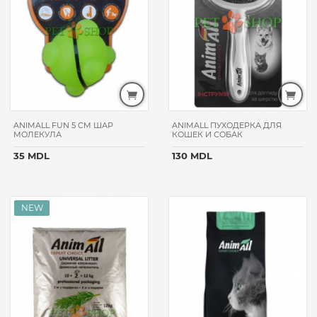
MOMENTS
BIOKAT'S
CHAPPI
WHISKAS
DAX
PAWPAW
HILL'S
ANIMALL FUN 5 CM ШАР
ANIMALL ПУХОДЕРКА ДЛЯ
МОЛЕКУЛА
КОШЕК И СОБАК
PROХВОСТ
KITEKAT
35 MDL
130 MDL
CATSAN
LUCKY
STAR
ANIMAL
PLAY
ZOOFARI
FAMIZOO
PETQM