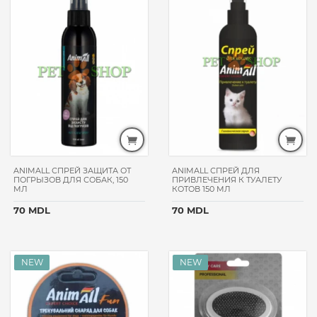
COLLAR
JOSI
DOG
FURMINATOR
BEEZTEES
MICHO
VETOQUINOL
RENO
KRKA
ANIMALL СПРЕЙ ЗАЩИТА ОТ
ANIMALL СПРЕЙ ДЛЯ
PUFF
ПОГРЫЗОВ ДЛЯ СОБАК, 150
ПРИВЛЕЧЕНИЯ К ТУАЛЕТУ
МЛ
КОТОВ 150 МЛ
NEKMAR
70 MDL
70 MDL
VET
LIFE
BAYER
OPTIMEAL
DIBAQ
NATURAL