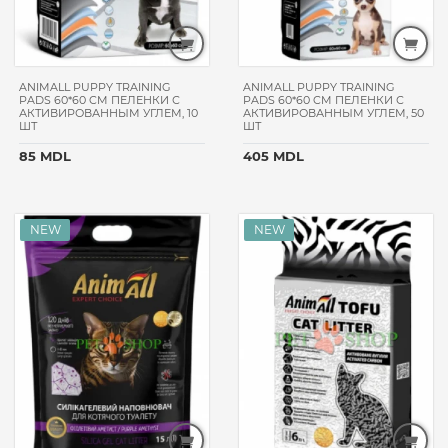
HAPPY
CAT
TATRAPET
ANIMALL PUPPY TRAINING
ANIMALL PUPPY TRAINING
CAT
PADS 60*60 CM ПЕЛЕНКИ С
PADS 60*60 CM ПЕЛЕНКИ С
CHOW
АКТИВИРОВАННЫМ УГЛЕМ, 10
АКТИВИРОВАННЫМ УГЛЕМ, 50
ШТ
ШТ
TASTE
85 MDL
405 MDL
OF
THE
WILD
DAJANA
FELIX
МЯУ!
DIAMOND
NATURALS
LOLO
PETS
PETCAFE
BEWI