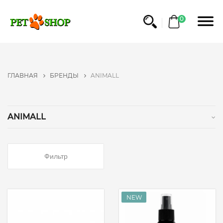
ФИЛЬТР
0
БРЕНДЫ
NO
ГЛАВНАЯ
БРЕНДЫ
ANIMALL
NAME
BRIT
PET
ANIMALL
FOOD
ROYAL
CANIN
Фильтр
GRANDORF
TRIXIE
ТМ
ПРИРОДА
BEAPHAR