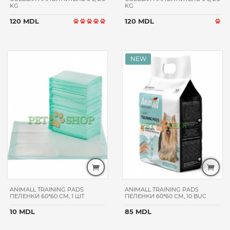
KG
KG
ОМЕГА
NEO+
120 MDL
120 MDL
BEWI
CAT
ASTOR
FLEXI
VEDA
NUTRICAT
ROLF
CLUB
BETA
PET
DOGCHOW
ГАВ!
ANIMALL TRAINING PADS
ANIMALL TRAINING PADS
WISE
ПЕЛЕНКИ 60*60 CM, 1 ШТ
ПЕЛЕНКИ 60*60 CM, 10 BUC
CAT
10 MDL
85 MDL
BEAVIS