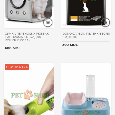
FITMIN
КЛУБ4ЛАПЫ
ANIMALL
LEONARDO
NATURE'S
СУМКА ПЕРЕНОСКА РЮКЗАК
DONO CARBON ПЕЛЕНКИ 60*60
PROTECTION
ПАНОРАМА-3 P-142 ДЛЯ
СМ, 40 ШТ
КОШЕК И СОБАК
BELCANDO
390 MDL
600 MDL
NATURAL
&
DELICIOUS
СКИДКА 13%
CARNILOVE
PROPLAN
GIMPET
HAND
MADE
BONACIBO
MONGE
FRISKIES