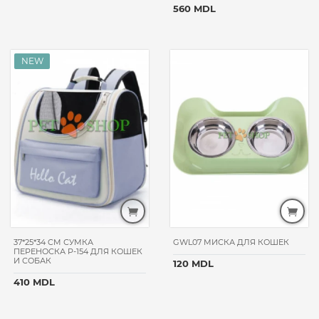
560 MDL
DOG
PROSCIENCE
MATISSE
CAT`S
BEST
PERSEILINE
GOURMET
DR.
VET
GROUP
NOBBY
FUNFIT
CATRON
37*25*34 CM СУМКА
GWL07 МИСКА ДЛЯ КОШЕК
ПЕРЕНОСКА P-154 ДЛЯ КОШЕК
АВЗ
И СОБАК
120 MDL
TROPI
410 MDL
PURINA
ONE