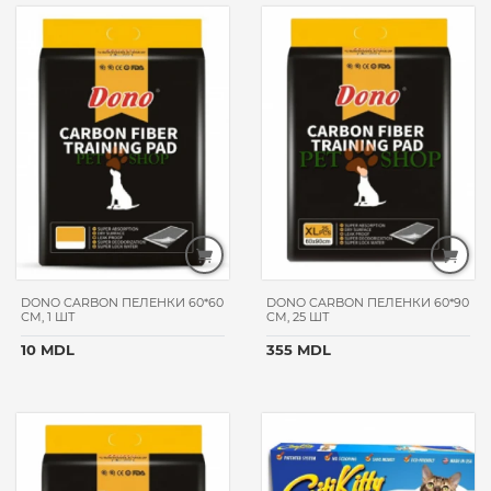
ОМЕГА
NEO+
BEWI
CAT
ASTOR
FLEXI
VEDA
NUTRICAT
WISE
CAT
ROLF
DONO CARBON ПЕЛЕНКИ 60*60
DONO CARBON ПЕЛЕНКИ 60*90
СМ, 1 ШТ
CМ, 25 ШТ
CLUB
10 MDL
355 MDL
BETA
PET
DOGCHOW
ГАВ!
BEAVIS