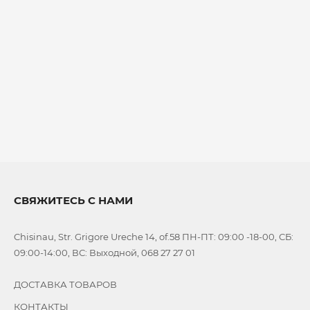
2
kg
50
gr
КЛАСС
ТОВАРА
премиум
РАЗМЕР
ПИТОМЦА
для
СВЯЖИТЕСЬ С НАМИ
мелких пород
для
всех
Chisinau, Str. Grigore Ureche 14, of.58 ПН-ПТ: 09:00 -18-00, СБ:
пород
09:00-14:00, ВС: Выходной, 068 27 27 01
ВОЗРАСТ
ДОСТАВКА ТОВАРОВ
ПИТОМЦА
КОНТАКТЫ