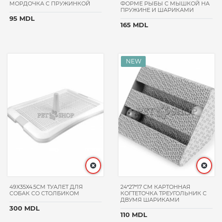
MASTER
МОРДОЧКА С ПРУЖИНКОЙ
ФОРМЕ РЫБЫ С МЫШКОЙ НА
ПРУЖИНЕ И ШАРИКАМИ
LABOU
95 MDL
165 MDL
KUCHO
OASY
KENNEL
EURODOG
ЦЕНА
49Х35Х4.5CM ТУАЛЕТ ДЛЯ
24*27*17 CM КАРТОННАЯ
СОБАК СО СТОЛБИКОМ
КОГТЕТОЧКА ТРЕУГОЛЬНИК С
ДВУМЯ ШАРИКАМИ
ВЕС
300 MDL
110 MDL
УПАКОВКИ