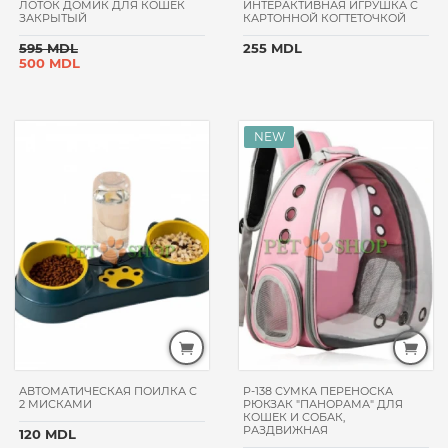
ЛОТОК ДОМИК ДЛЯ КОШЕК
ИНТЕРАКТИВНАЯ ИГРУШКА С
HAPPY
ЗАКРЫТЫЙ
КАРТОННОЙ КОГТЕТОЧКОЙ
CAT
595 MDL
255 MDL
TATRAPET
500 MDL
CAT
CHOW
TASTE
OF
THE
WILD
DAJANA
FELIX
МЯУ!
DIAMOND
NATURALS
LOLO
PETS
АВТОМАТИЧЕСКАЯ ПОИЛКА С
P-138 СУМКА ПЕРЕНОСКА
2 МИСКАМИ
РЮКЗАК "ПАНОРАМА" ДЛЯ
PETCAFE
КОШЕК И СОБАК,
РАЗДВИЖНАЯ
120 MDL
BEWI