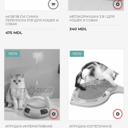
MOMENTS
BIOKAT'S
CHAPPI
44*26*28 CM СУМКА
АВТОКОРМУШКА 3 В 1 ДЛЯ
ПЕРЕНОСКА P131 ДЛЯ КОШЕК И
КОШЕК И СОБАК
WHISKAS
СОБАК
340 MDL
DAX
475 MDL
PAWPAW
HILL'S
PROХВОСТ
KITEKAT
CATSAN
LUCKY
STAR
ANIMAL
PLAY
ZOOFARI
FAMIZOO
PETQM
ИГРУШКА ИНТЕРАКТИВНАЯ
ИГРУШКА КОГТЕТОЧКА В