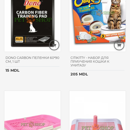
SAVIC
EUROCAT
ELANCO
GEMON
ХВОСТИК
PCHELODAR
PROFESSIONAL
ZOETIS
DONO CARBON ПЕЛЕНКИ 60*90
CITIKITTY - НАБОР ДЛЯ
СМ, 1 ШТ
ПРИУЧЕНИЯ КОШКИ К
SNACKY
УНИТАЗУ
15 MDL
MURMARKET
205 MDL
VERSELE-
LAGA
PETSHOP
PETTY
MITO
4LIFE
QUIK