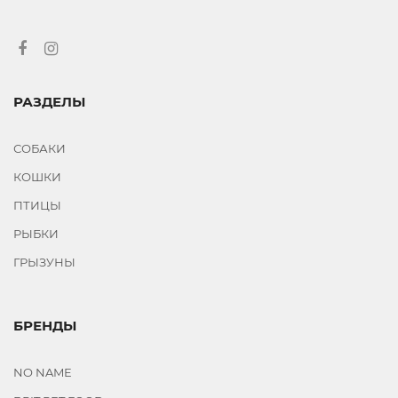
для всех
возрастов
ТИП
ТОВАРА
РАЗДЕЛЫ
переноски
когтеточки
СОБАКИ
лотки
КОШКИ
миски
пеленки,
ПТИЦЫ
памперсы,
попоны
РЫБКИ
ГРЫЗУНЫ
РИМЕНИТЬ
БРЕНДЫ
NO NAME