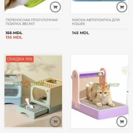
HAPPY
DOG
ПЕРЕНОСНАЯ ПРОГУЛОЧНАЯ
МИСКА-АВТОПОИЛКА ДЛЯ
VITAPOL
ПОИЛКА 380 МЛ
КОШЕК
VITAKRAFT
155 MDL
145 MDL
135 MDL
PET
FEST
MORANDO
СКИДКА 16%
GHEDA
PETFOOD
TAURO
PRO
LINE
NATURAPET
WANPY
API-
SAN
MEEJUU