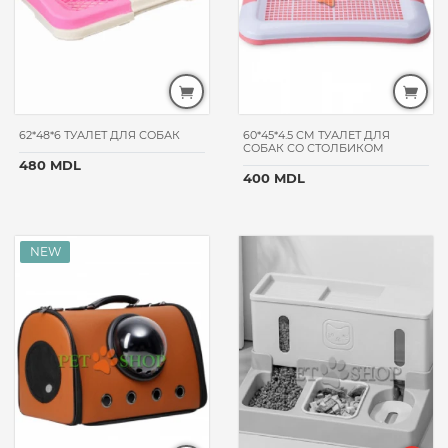
COLLAR
JOSI
DOG
FURMINATOR
BEEZTEES
62*48*6 ТУАЛЕТ ДЛЯ СОБАК
60*45*4.5 CM ТУАЛЕТ ДЛЯ
MICHO
СОБАК СО СТОЛБИКОМ
480 MDL
VETOQUINOL
400 MDL
RENO
KRKA
PUFF
NEKMAR
VET
LIFE
BAYER
OPTIMEAL
DIBAQ
NATURAL