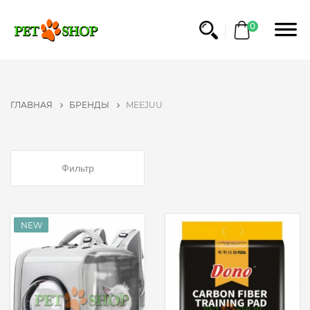
ФИЛЬТР
0
БРЕНДЫ
NO
ГЛАВНАЯ
БРЕНДЫ
MEEJUU
NAME
BRIT
PET
FOOD
Фильтр
ROYAL
CANIN
GRANDORF
TRIXIE
ТМ
ПРИРОДА
BEAPHAR