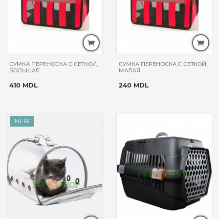
МЯГКИЕ
МЕСТА
И
ДОМИКИ
АКСЕССУАРЫ
СУМКА ПЕРЕНОСКА С СЕТКОЙ,
СУМКА ПЕРЕНОСКА С СЕТКОЙ,
БОЛЬШАЯ
МАЛАЯ
АКЦИЯ
МЕСЯЦА
410 MDL
240 MDL
ЛОТКИ
ПЕРЕНОСКИ
АМУНИЦИЯ
ЦЕНА