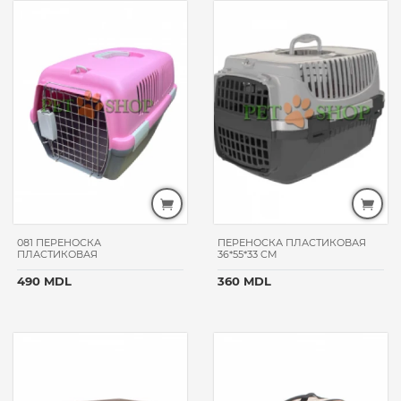
ТИП
ТОВАРА
переноски
РИМЕНИТЬ
081 ПЕРЕНОСКА
ПЕРЕНОСКА ПЛАСТИКОВАЯ
ПЛАСТИКОВАЯ
36*55*33 CM
490 MDL
360 MDL