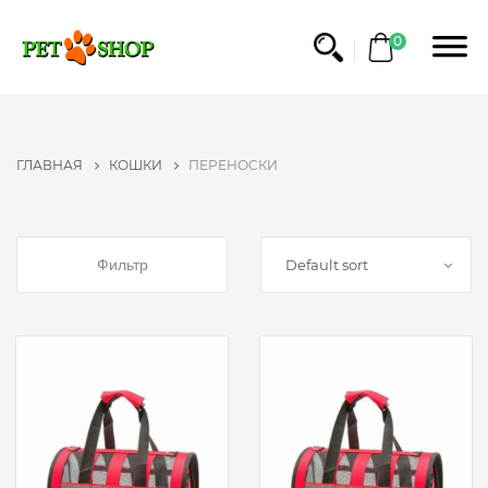
ФИЛЬТР
0
КАТЕГОРИЯ
СУХИЕ
ГЛАВНАЯ
КОШКИ
ПЕРЕНОСКИ
КОРМА
ВЛАЖНЫЕ
КОРМА
Фильтр
Default sort
СРЕДСТВА
ПО
УХОДУ
ЛАКОМСТВА
НАПОЛНИТЕЛИ
ДЛЯ
ТУАЛЕТА
ИГРУШКИ
КОГТЕТОЧКИ