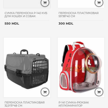
СУМКА ПЕРЕНОСКА P-140 КУБ
ПЕРЕНОСКА ПЛАСТИКОВАЯ
ДЛЯ КОШЕК И СОБАК
55*38*40 CM
БРЕНДЫ
550 MDL
300 MDL
Hand
Made
Meejuu
No
name
Perseiline
Trixie
ВЕС
УПАКОВКИ
1 kg на
развес
КЛАСС
ПЕРЕНОСКА ПЛАСТИКОВАЯ
P-141 СУМКА-РЮКЗАК
ТОВАРА
32,5*31*48 CM
ИЛЛЮМИНАТОР