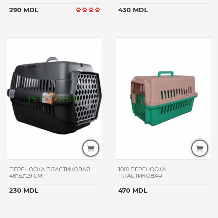
премиум
290 MDL
430 MDL
супер-
премиум
РАЗМЕР
ПИТОМЦА
для
мелких пород
для
средних
пород
для
всех
пород
ВОЗРАСТ
ПЕРЕНОСКА ПЛАСТИКОВАЯ
1001 ПЕРЕНОСКА
ПИТОМЦА
48*32*29 CM
ПЛАСТИКОВАЯ
взрослые
230 MDL
470 MDL
для всех
возрастов