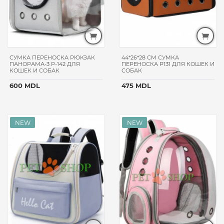
СУМКА ПЕРЕНОСКА РЮКЗАК
44*26*28 CM СУМКА
ПАНОРАМА-3 P-142 ДЛЯ
ПЕРЕНОСКА P131 ДЛЯ КОШЕК И
КОШЕК И СОБАК
СОБАК
600 MDL
475 MDL