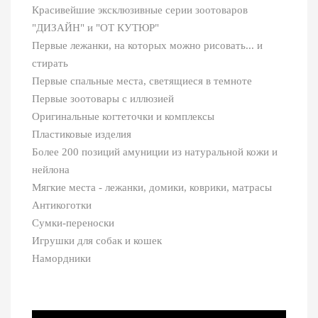
Красивейшие эксклюзивные серии зоотоваров
"ДИЗАЙН" и "ОТ КУТЮР"
Первые лежанки, на которых можно рисовать... и
стирать
Первые спальные места, светящиеся в темноте
Первые зоотовары с иллюзией
Оригинальные когтеточки и комплексы
Пластиковые изделия
Более 200 позиций амуниции из натуральной кожи и
нейлона
Мягкие места - лежанки, домики, коврики, матрасы
Антикоготки
Сумки-переноски
Игрушки для собак и кошек
Намордники