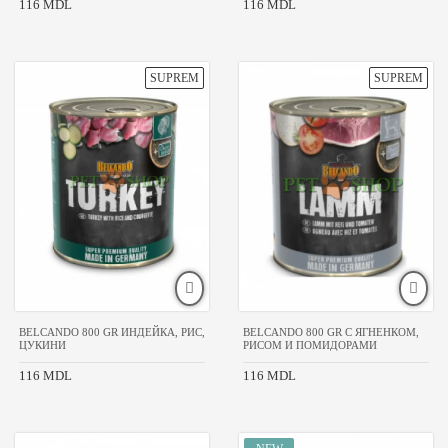
116 MDL
116 MDL
премиум
супер-
премиум
стандарт
холистик
ОСОБЕННОСТИ
чувствительное
пищеварение
склонные
к
аллергии
лечебный
для
белых
BELCANDO 800 GR ИНДЕЙКА, РИС,
BELCANDO 800 GR C ЯГНЕНКОМ,
собак
ЦУКИНИ
РИСОМ И ПОМИДОРАМИ
для
116 MDL
116 MDL
рыжих
собак
РАЗМЕР