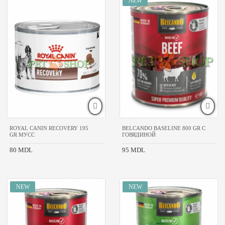
ПИТОМЦА
для
мелких пород
для
всех
пород
ВОЗРАСТ
ПИТОМЦА
щенки
взрослые
ROYAL CANIN RECOVERY 195
BELCANDO BASELINE 800 GR С
GR МУСС
ГОВЯДИНОЙ
для всех
возрастов
80 MDL
95 MDL
ТИП
ТОВАРА
кусочки
паштет
кормовые