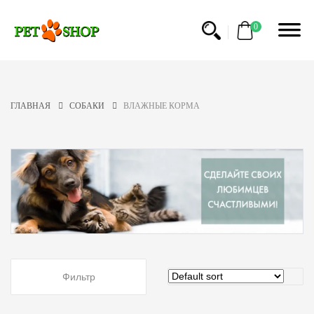
ФИЛЬТР
0
КАТЕГОРИЯ
СУХИЕ
ГЛАВНАЯ
СОБАКИ
ВЛАЖНЫЕ КОРМА
КОРМА
СРЕДСТВА
ПО
УХОДУ
ЛАКОМСТВА
ИГРУШКИ
ВЛАЖНЫЕ
КОРМА
АМУНИЦИЯ
Фильтр
АКСЕССУАРЫ
МЯГКИЕ