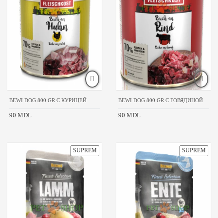
Beaphar
Belcando
Bewi
Dog
Bonacibo
Brit
Pet
food
Carnilove
Friskies
BEWI DOG 800 GR С КУРИЦЕЙ
BEWI DOG 800 GR С ГОВЯДИНОЙ
Hand
Made
90 MDL
90 MDL
Happy
Dog
Monge
Morando
Natural
&
Delicious
Nature's
Protection
ProPlan