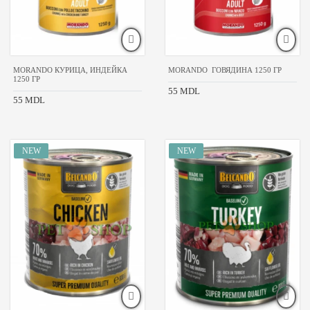
мясо
дичи
дикий
кабан
MORANDO КУРИЦА, ИНДЕЙКА
MORANDO ГОВЯДИНА 1250 ГР
1250 ГР
55 MDL
РИМЕНИТЬ
55 MDL