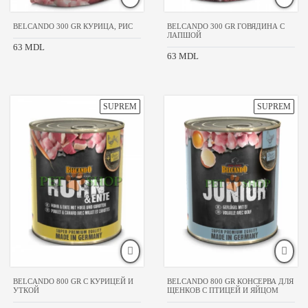
395
gr
BELCANDO 300 GR КУРИЦА, РИС
BELCANDO 300 GR ГОВЯДИНА С
400
ЛАПШОЙ
gr
63 MDL
63 MDL
405
gr
410
gr
420
gr
480
gr
500
gr
70
gr
800
gr
85
gr
BELCANDO 800 GR С КУРИЦЕЙ И
BELCANDO 800 GR КОНСЕРВА ДЛЯ
КЛАСС
УТКОЙ
ЩЕНКОВ С ПТИЦЕЙ И ЯЙЦОМ
ТОВАРА