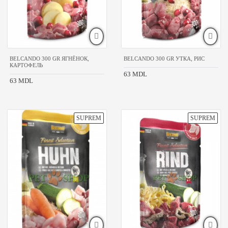
Royal
Canin
Tropi
Гав!
Клуб4Лапы
BELCANDO 300 GR ЯГНЁНОК,
BELCANDO 300 GR УТКА, РИС
КАРТОФЕЛЬ
ВЕС
63 MDL
63 MDL
УПАКОВКИ
100
gr
125
gr
1250
gr
140
gr
150
gr
195
gr
300
gr