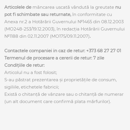
Articolele de
mâncarea uscată vândută la greutate
nu
pot fi schimbate sau returnate,
în conformitate cu
Anexa nr.2 a Hotărârii Guvernului №1465 din 08.12.2003
(MO248-253/19.12.2003), în redacția Hotărârii Guvernului
№1188 din 02.11.2007 (МО175/09.11.2007)
.
Contactele companiei in caz de retur:
+373 68 27 27 01
Termenul de procesare a cererii de retur:
7 zile
Condițiile de retur:
Articolul nu a fost folosit;
S-au păstrat prezentarea și proprietățile de consum,
sigiliile, etichetele fabricii;
Există o chitanță de vânzare sau o chitanță de numerar
(un alt document care confirmă plata mărfurilor).