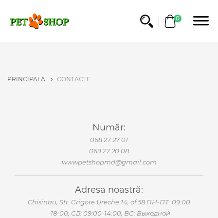
0
PRINCIPALA
CONTACTE
Număr:
068 27 27 01
069 27 20 08
wwwpetshopmd@gmail.com
Adresa noastră:
Chisinau, Str. Grigore Ureche 14, of.58 ПН-ПТ: 09:00
-18-00, СБ: 09:00-14:00, ВС: Выходной