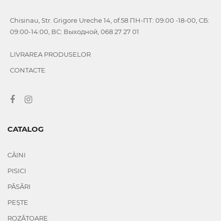
Chisinau, Str. Grigore Ureche 14, of.58 ПН-ПТ: 09:00 -18-00, СБ:
09:00-14:00, ВС: Выходной, 068 27 27 01
LIVRAREA PRODUSELOR
CONTACTE
CATALOG
CÂINI
PISICI
PĂSĂRI
PEȘTE
ROZĂTOARE