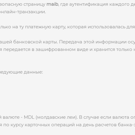
езопасную страницу
maib
, где аутентификация каждого 
онлайн-транзакции.
лько на ту платежную карту, которая использовалась для
вашей банковской карты. Передача этой информации ос
 передается в зашифрованном виде и хранится только
ледующие данные:
валюте - MDL (молдавские леи). В случае если валюта о
 по курсу карточных операций на день расчетов банка-