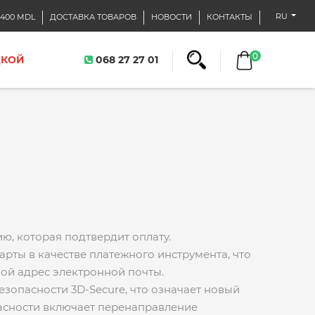
RU
400 MDL
ДОСТАВКА ТОВАРОВ
НОВОСТИ
КОНТАКТЫ
0
ДКОЙ
068 27 27 01
ю, которая подтвердит оплату.
рты в качестве платежного инструмента, что
вой адрес электронной почты.
зопасности 3D-Secure, что означает новый
пасности включает перенаправление