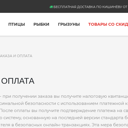
БЕСПЛАТНАЯ ДОСТАВКА ПО КИШИНЁВУ ОТ 
ПТИЦЫ
РЫБКИ
ГРЫЗУНЫ
ТОВАРЫ СО СКИ
АКАЗА И ОПЛАТА
 ОПЛАТА
 при получении заказа вы получите налоговую квитанци
симальной безопасности с использованием платежной ка
 После оплаты вы получите подтверждение платежа на с
систему, основанную на последней версии стандарта бе
теля в безопасных онлайн-транзакциях. Эта мера безо