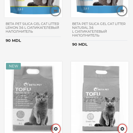
HAPPY
DOG
VITAPOL
BETA PET SILICA GEL CAT LITTER
BETA PET SILICA GEL CAT LITTER
LEMON 3.6 L СИЛИКАГЕЛЕВЫЙ
NATURAL 3.6
VITAKRAFT
НАПОЛНИТЕЛЬ
L СИЛИКАГЕЛЕВЫЙ
НАПОЛНИТЕЛЬ
PET
90 MDL
90 MDL
FEST
MORANDO
GHEDA
PETFOOD
TAURO
PRO
LINE
NATURAPET
WANPY
API-
SAN
MEEJUU