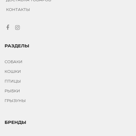
ОМЕГА
КОНТАКТЫ
NEO+
BEWI
CAT
ASTOR
FLEXI
РАЗДЕЛЫ
VEDA
NUTRICAT
СОБАКИ
WISE
КОШКИ
CAT
ПТИЦЫ
ROLF
CLUB
РЫБКИ
BETA
ГРЫЗУНЫ
PET
DOGCHOW
ГАВ!
БРЕНДЫ
BEAVIS