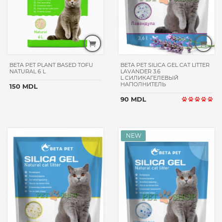
FITMIN
КЛУБ4ЛАПЫ
ANIMALL
LEONARDO
NATURE'S
BETA PET PLANT BASED TOFU
BETA PET SILICA GEL CAT LITTER
PROTECTION
NATURAL 6 L
LAVANDER 3.6
L СИЛИКАГЕЛЕВЫЙ
BELCANDO
НАПОЛНИТЕЛЬ
150 MDL
NATURAL
90 MDL
&
DELICIOUS
CARNILOVE
PROPLAN
GIMPET
HAND
MADE
BONACIBO
MONGE
FRISKIES