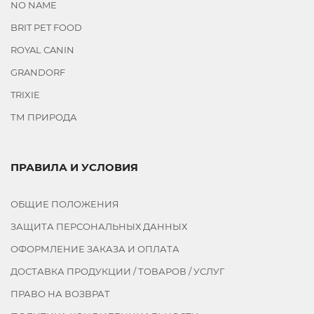
SAVIC
NO NAME
EUROCAT
BRIT PET FOOD
ELANCO
ROYAL CANIN
GEMON
GRANDORF
ХВОСТИК
TRIXIE
PCHELODAR
PROFESSIONAL
ТМ ПРИРОДА
ZOETIS
SNACKY
ПРАВИЛА И УСЛОВИЯ
MURMARKET
VERSELE-
ОБЩИЕ ПОЛОЖЕНИЯ
LAGA
PETSHOP
ЗАЩИТА ПЕРСОНАЛЬНЫХ ДАННЫХ
PETTY
ОФОРМЛЕНИЕ ЗАКАЗА И ОПЛАТА
MITO
ДОСТАВКА ПРОДУКЦИИ / ТОВАРОВ / УСЛУГ
4LIFE
ПРАВО НА ВОЗВРАТ
QUIK