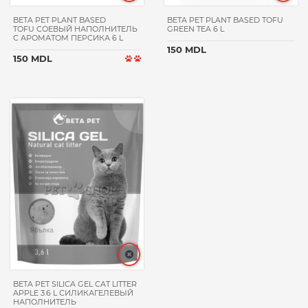
HAPPY
BETA PET PLANT BASED
BETA PET PLANT BASED TOFU
CAT
TOFU СОЕВЫЙ НАПОЛНИТЕЛЬ
GREEN TEA 6 L
С АРОМАТОМ ПЕРСИКА 6 L
TATRAPET
150 MDL
150 MDL
CAT
CHOW
TASTE
OF
THE
WILD
DAJANA
FELIX
МЯУ!
DIAMOND
NATURALS
LOLO
PETS
BETA PET SILICA GEL CAT LITTER
PETCAFE
APPLE 3.6 L СИЛИКАГЕЛЕВЫЙ
НАПОЛНИТЕЛЬ
BEWI