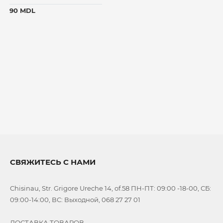
DOG
90 MDL
PROSCIENCE
MATISSE
CAT`S
BEST
PERSEILINE
GOURMET
DR.
VET
GROUP
NOBBY
FUNFIT
СВЯЖИТЕСЬ С НАМИ
CATRON
АВЗ
Chisinau, Str. Grigore Ureche 14, of.58 ПН-ПТ: 09:00 -18-00, СБ:
TROPI
09:00-14:00, ВС: Выходной, 068 27 27 01
PURINA
ONE
ДОСТАВКА ТОВАРОВ