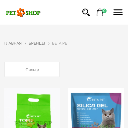
ФИЛЬТР
0
БРЕНДЫ
NO
ГЛАВНАЯ
БРЕНДЫ
BETA PET
NAME
BRIT
PET
FOOD
Фильтр
ROYAL
CANIN
GRANDORF
TRIXIE
ТМ
ПРИРОДА
BEAPHAR