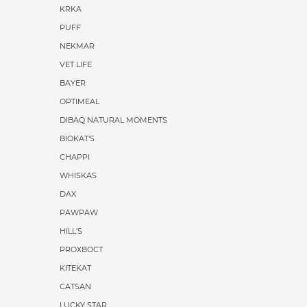
KRKA
PUFF
NEKMAR
VET LIFE
BAYER
OPTIMEAL
DIBAQ NATURAL MOMENTS
BIOKAT'S
CHAPPI
WHISKAS
DAX
PAWPAW
HILL'S
PROХВОСТ
KITEKAT
CATSAN
LUCKY STAR