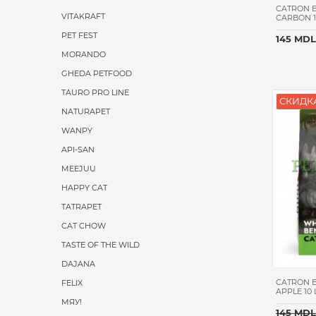
CATRON B
VITAKRAFT
CARBON 1
PET FEST
145 MDL
MORANDO
GHEDA PETFOOD
TAURO PRO LINE
СКИДКА
NATURAPET
WANPY
API-SAN
MEEJUU
HAPPY CAT
TATRAPET
CAT CHOW
TASTE OF THE WILD
DAJANA
CATRON 
FELIX
APPLE 10 
МЯУ!
145 MDL