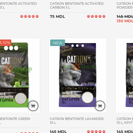
ENTONITE ACTIVATED
CATRON BENTONITE ACTIVATED
CATRON 
0 L
CARBON 5 L
POWDER 
75 MDL
145 MD
130 MD
 10%
BENTONITE GREEN
CATRON BENTONITE LAVANDER
CATRON 
L
10 L
10 L, КР
145 MDL
145 MD