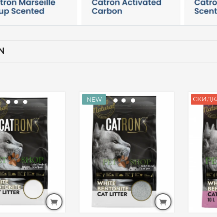
N
СКИДК