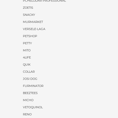
PCHELODAR PROFESSIONAL
ZOETIS
SNACKY
MURMARKET
VERSELE-LAGA
PETSHOP
PETTY
MITO
4LIFE
QUIK
COLLAR
JOSI DOG
FURMINATOR
BEEZTEES
MICHO
VETOQUINOL
RENO