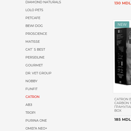
DIAMOND NATURALS
130 MDL
LOLO PETS
PETCAFE
BEWI DOG
PROSCIENCE
MATISSE
CAT`S BEST
PERSEILINE
GOURMET
DR. VET GROUP
NOBBY
FUNFIT
CATRON
CATRON B
CARBON 
АВЗ
ГРАНУЛА
BOX
TROPI
185 MDL
PURINA ONE
ОМЕГА NEO+