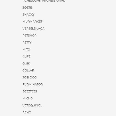
PCHELODAR PROFESSIONAL
ZOETIS
SNACKY
MURMARKET
VERSELE-LAGA
PETSHOP
PETTY
MITO
4LIFE
QUIK
COLLAR
JOSI DOG
FURMINATOR
BEEZTEES
MICHO
VETOQUINOL
RENO