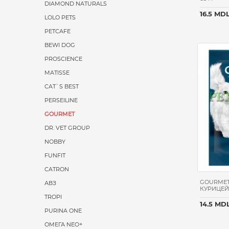
DIAMOND NATURALS
16.5 MD
LOLO PETS
PETCAFE
BEWI DOG
PROSCIENCE
MATISSE
CAT`S BEST
PERSEILINE
GOURMET
DR. VET GROUP
NOBBY
FUNFIT
CATRON
GOURMET 
АВЗ
КУРИЦЕЙ
TROPI
14.5 MD
PURINA ONE
ОМЕГА NEO+