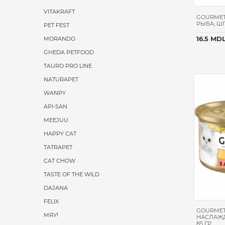
VITAKRAFT
GOURMET
РЫБА, ШП
PET FEST
16.5 MD
MORANDO
GHEDA PETFOOD
TAURO PRO LINE
NATURAPET
WANPY
API-SAN
MEEJUU
HAPPY CAT
TATRAPET
CAT CHOW
TASTE OF THE WILD
DAJANA
FELIX
GOURMET
МЯУ!
НАСЛАЖД
85 ГР