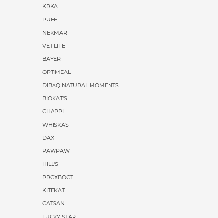
KRKA
PUFF
NEKMAR
VET LIFE
BAYER
OPTIMEAL
DIBAQ NATURAL MOMENTS
BIOKAT'S
CHAPPI
WHISKAS
DAX
PAWPAW
HILL'S
PROХВОСТ
KITEKAT
CATSAN
LUCKY STAR