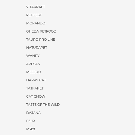
VITAKRAFT
PET FEST
MORANDO
GHEDA PETFOOD
TAURO PRO LINE
NATURAPET
WANPY
API-SAN
MEEJUU
HAPPY CAT
TATRAPET
CAT CHOW
TASTE OF THE WILD
DAJANA
FELIX
МЯУ!