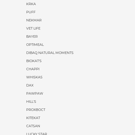
KRKA
PUFF
NEKMAR
VET LIFE
BAYER
OPTIMEAL
DIBAQ NATURAL MOMENTS
BIOKAT'S
CHAPPI
WHISKAS
DAX
PAWPAW
HILL'S
PROХВОСТ
KITEKAT
CATSAN
LUCKY STAR