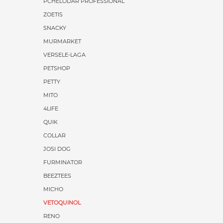
PCHELODAR PROFESSIONAL
ZOETIS
SNACKY
MURMARKET
VERSELE-LAGA
PETSHOP
PETTY
MITO
4LIFE
QUIK
COLLAR
JOSI DOG
FURMINATOR
BEEZTEES
MICHO
VETOQUINOL
RENO