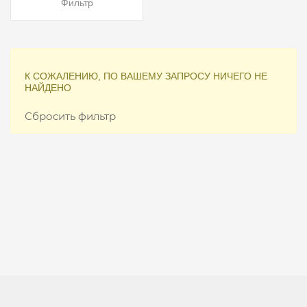
FITMIN
Фильтр
КЛУБ4ЛАПЫ
ANIMALL
LEONARDO
NATURE'S
К СОЖАЛЕНИЮ, ПО ВАШЕМУ ЗАПРОСУ НИЧЕГО НЕ
НАЙДЕНО
PROTECTION
BELCANDO
Сбросить фильтр
NATURAL
&
DELICIOUS
CARNILOVE
PROPLAN
GIMPET
HAND
MADE
BONACIBO
MONGE
FRISKIES