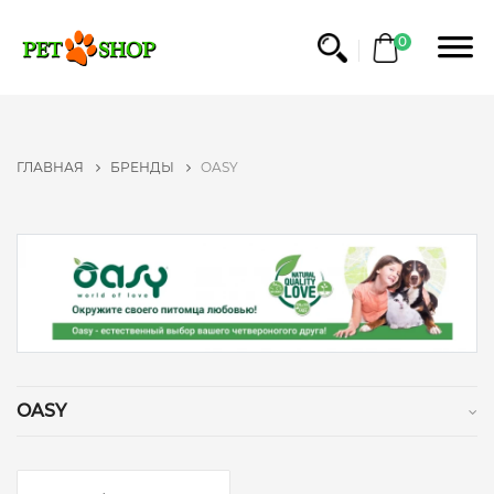
ФИЛЬТР
0
БРЕНДЫ
NO
ГЛАВНАЯ
БРЕНДЫ
OASY
NAME
BRIT
PET
FOOD
ROYAL
CANIN
GRANDORF
TRIXIE
OASY
ТМ
ПРИРОДА
BEAPHAR