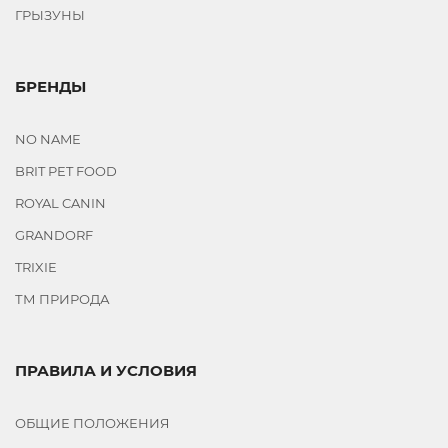
HAPPY
ГРЫЗУНЫ
CAT
TATRAPET
БРЕНДЫ
CAT
CHOW
TASTE
NO NAME
OF
BRIT PET FOOD
THE
ROYAL CANIN
WILD
DAJANA
GRANDORF
FELIX
TRIXIE
МЯУ!
ТМ ПРИРОДА
DIAMOND
NATURALS
LOLO
ПРАВИЛА И УСЛОВИЯ
PETS
PETCAFE
ОБЩИЕ ПОЛОЖЕНИЯ
BEWI