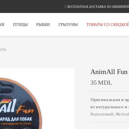
БЕСПЛАТНАЯ ДОСТАВКА ПО КИШИНЁВУ
КИ
ПТИЦЫ
РЫБКИ
ГРЫЗУНЫ
ТОВАРЫ СО СКИДКО
УЛА
AnimAll Fun
35
MDL
Оригинальная и яр
из натурального и 
Коралловый; Желты