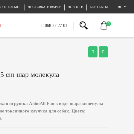
 ОТ 400 MDL
ДОСТАВКА ТОВАРОВ
НОВОСТИ
КОНТАКТЫ
RU
0
Й
068 27 27 01
 5 cm шар молекула
кая игрушка AnimAll Fun в виде шара-молекулы
не токсичного каучука для собак. Цвета
:
й.