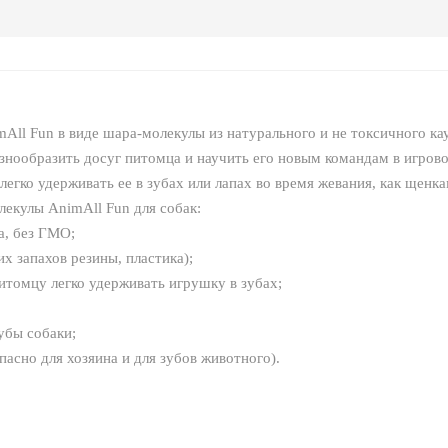
All Fun в виде шара-молекулы из натурального и не токсичного кау
знообразить досуг питомца и научить его новым командам в игров
егко удерживать ее в зубах или лапах во время жевания, как щенк
екулы AnimAll Fun для собак:
а, без ГМО;
х запахов резины, пластика);
итомцу легко удерживать игрушку в зубах;
убы собаки;
асно для хозяина и для зубов животного).