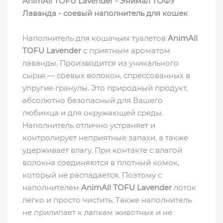
AnimAll TOFU Lavender - Энимал ТОФУ
Лаванда - соевый наполнитель для кошек
Наполнитель для кошачьих туалетов
AnimAll
TOFU Lavender
с приятным ароматом
лаванды. Производится из уникального
сырья — соевых волокон, спрессованных в
упругие гранулы. Это природный продукт,
абсолютно безопасный для Вашего
любимца и для окружающей среды.
Наполнитель отлично устраняет и
контролирует неприятные запахи, а также
удерживает влагу. При контакте с влагой
волокна соединяются в плотный комок,
который не распадается. Поэтому с
наполнителем
AnimAll TOFU Lavender
лоток
легко и просто чистить. Также наполнитель
не прилипает к лапкам животных и не