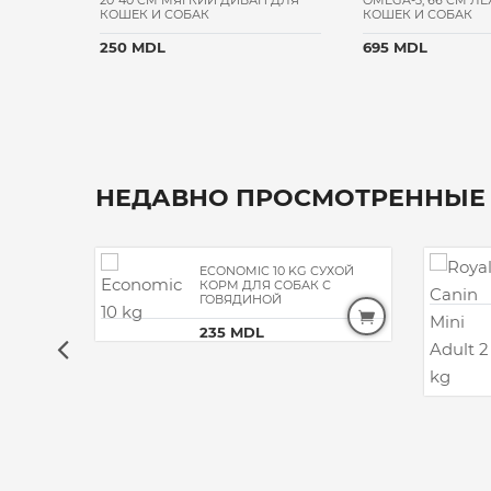
Н ДЛЯ
20*40 CM МЯГКИЙ ДИВАН ДЛЯ
OMEGA-3, 66 CM Л
КОШЕК И СОБАК
КОШЕК И СОБАК
250 MDL
695 MDL
НЕДАВНО ПРОСМОТРЕННЫЕ
ECONOMIC 10 KG СУХОЙ
КОРМ ДЛЯ СОБАК С
ГОВЯДИНОЙ
235 MDL