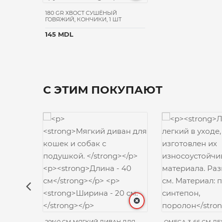
50 ML
180 GR ХВОСТ СУШЁНЫЙ
ГОВЯЖИЙ, КОНЧИКИ, 1 ШТ
145 MDL
С ЭТИМ ПОКУПАЮТ