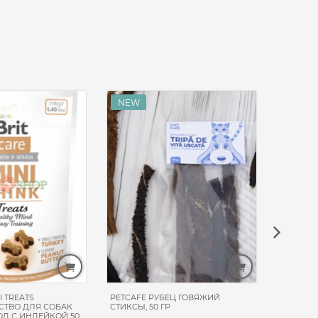
I TREATS
PETCAFE РУБЕЦ ГОВЯЖИЙ
DR.VET 
СТВО ДЛЯ СОБАК
СТИКСЫ, 50 ГР
КОНТРОЛ
Д С ИНДЕЙКОЙ 50