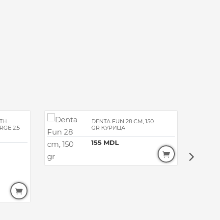
ITH
DENTA FUN 28 CM, 150
GE 2.5
GR КУРИЦА
155 MDL
120 MD