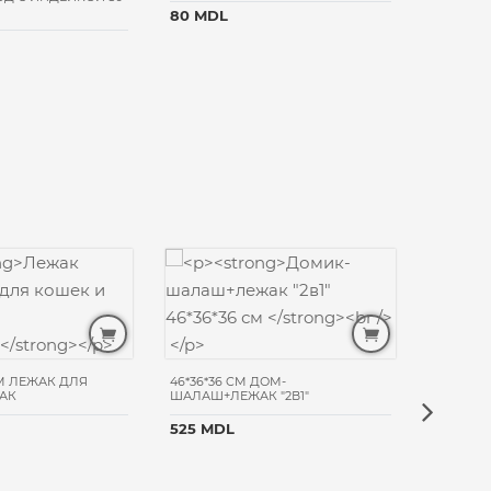
80 MDL
540 MD
CM ЛЕЖАК ДЛЯ
46*36*36 CM ДОМ-
АК
ШАЛАШ+ЛЕЖАК "2В1"
ANIMALL 
CM ЛЕЖ
525 MDL
650 MD