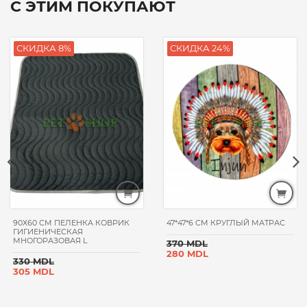
С ЭТИМ ПОКУПАЮТ
СКИДКА 8%
СКИДКА 24%
90Х60 CM ПЕЛЕНКА КОВРИК
47*47*6 CM КРУГЛЫЙ МАТРАС
ГИГИЕНИЧЕСКАЯ
МНОГОРАЗОВАЯ L
370 MDL
280 MDL
330 MDL
305 MDL