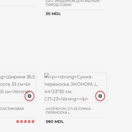
GR С ИНДЕЙКОЙ ДЛЯ МЕЛКИХ
ФОРЕЛЬЮ
ПОРОД СОБАК
75 MDL
35 MDL
ПЛАСТИКОВАЯ
44*23*30 CM, СП-23 СУМКА-
ПЕРЕНОСКА L
32.5*48
ПЛАСТИ
380 MDL
210 MD