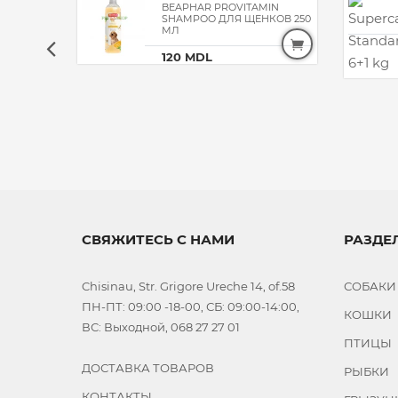
RGIE 250
BEAPHAR PROVITAMIN
 КОШЕК
SHAMPOO ДЛЯ ЩЕНКОВ 250
МЛ
120 MDL
СВЯЖИТЕСЬ С НАМИ
РАЗДЕ
Chisinau, Str. Grigore Ureche 14, of.58
СОБАКИ
ПН-ПТ: 09:00 -18-00, СБ: 09:00-14:00,
КОШКИ
ВС: Выходной, 068 27 27 01
ПТИЦЫ
ДОСТАВКА ТОВАРОВ
РЫБКИ
КОНТАКТЫ