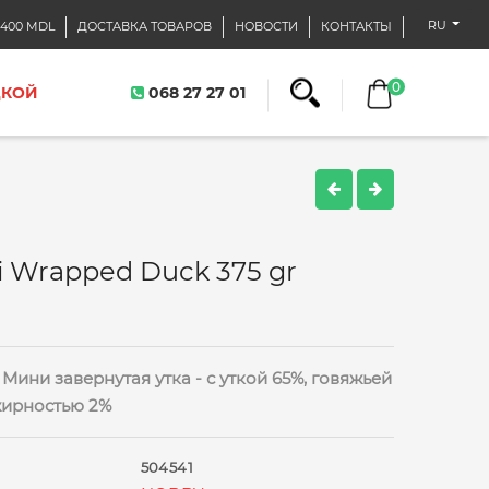
RU
400 MDL
ДОСТАВКА ТОВАРОВ
НОВОСТИ
КОНТАКТЫ
0
ДКОЙ
068 27 27 01
i Wrapped Duck 375 gr
ини завернутая утка - с уткой 65%, говяжьей
жирностью 2%
504541