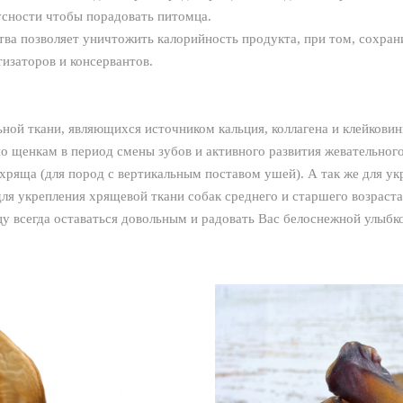
кусности чтобы порадовать питомца.
ва позволяет уничтожить калорийность продукта, при том, сохранит
изаторов и консервантов.
ной ткани, являющихся источником кальция, коллагена и клейковин
о щенкам в период смены зубов и активного развития жевательног
яща (для пород с вертикальным поставом ушей). А так же для укр
для укрепления хрящевой ткани собак среднего и старшего возраста
 всегда оставаться довольным и радовать Вас белоснежной улыбк