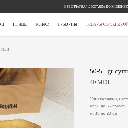
БЕСПЛАТНАЯ ДОСТАВКА ПО КИШИНЁВУ
КИ
ПТИЦЫ
РЫБКИ
ГРЫЗУНЫ
ТОВАРЫ СО СКИДКО
И УШИ
50-55 gr су
40
MDL
Уши говяжьи, нату
от 50 до 55 грамм
от 19 до 23 см