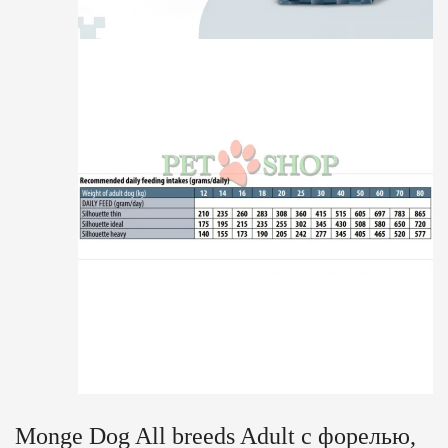
Monge Dog All breeds Adult c форелью,