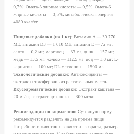
0,7%; Омега-3 жирные кислоты — 0,5%; Омега-6
жирные кислоты — 3,5%; метаболическая энергия —
4080 ккал/кг.
Пищевые добавки (на 1 кг):
Витамин A — 30 770
МЕ; витамин D3 — 1 610 МЕ; витамин E — 72 мг;
селен — 0,2 мг; марганец — 33 мг; цинк — 157 мг;
медь — 13,5 мг; железо — 112,5 мг; йод — 1,8 мг; L-
карнитин — 100 мг; DL-метионин — 1500 мг.
Технологические добавки:
Антиоксиданты —
экстракты токоферолов из растительных масел.
Вкусоароматические добавки:
Экстракт каштана —
20 мг/кг; экстракт артишока — 300 мг/кг.
Рекомендации по кормлению:
Суточную норму
рекомендуется разделить на два приема пищи.
Потребности животного зависят от возраста, размера
и уровня активности. У собаки всегда должен быть