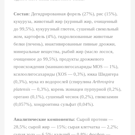
Состав:
Дегидрированная форель (27%), рис (15%),
кукуруза, животный жир (куриный жир, очищенный
до 99,5%), кукурузный глютен, сушеный свекольный
жом, картофель (4%), гидролизованные животные
белки (печень), инактивированные пивные дрожжи,
минеральные вещества, рыбий жир (масло лосося,
очищенное до 99,5%), продукты дрожжевого
происхождения (маннанолигосахариды MOS — 1%),
ксилоолигосахариды (XOS — 0,3%), юкка Шидигера
(0,3%), мука из водорослей (спирулина
Arthrospira
platensis
— 0,3%), корень эхинацеи пурпурной (0,2%),
орегано (0,1%), сушеный чеснок (0,2%), глюкозамин
(0,057%), хондроитина сульфат (0,04%).
Аналитические компоненты:
Сырой протеин —
28,5%; сырой жир — 15%; сырая клетчатка — 2,2%;
сырая зола — 6,5%; кальций — 0,8%; фосфор —