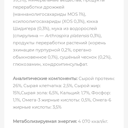
переработки дрожжей
(маннанолигосахариды MOS 1%),
ксилоолигосахариды (XOS 0,3%), юкка
Шидигера (0,3%), мука из водорослей
(спирулина —
Arthrospira platensis
0,3%),
продукты переработки растений (корень
эхинацеи пурпурной 0,2%, орегано
обыкновенное 0,1%), сушёный чеснок (0,2%),
глюкозамин, хондроитинсульфат.
Аналитические компоненты:
Сырой протеин:
26%, Сырая клетчатка: 2,5%, Сырой жир:
15%,Сырая зола: 6,5%, Кальций: 1,7%, Фосфор:
1,1%, Омега-3 жирные кислоты: 0,5%, Омега-6
жирные кислоты: 3,5%
Метаболизируемая энергия:
4 070 ккал/кг.