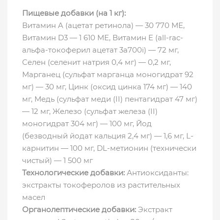
Пищевые добавки (на 1 кг):
Витамин A (ацетат ретинола) — 30 770 МЕ,
Витамин D3 — 1 610 МЕ, Витамин E (all-rac-
альфа-токоферил ацетат 3a700i) — 72 мг,
Селен (селенит натрия 0,4 мг) — 0,2 мг,
Марганец (сульфат марганца моногидрат 92
мг) — 30 мг, Цинк (оксид цинка 174 мг) — 140
мг, Медь (сульфат меди (II) пентагидрат 47 мг)
— 12 мг, Железо (сульфат железа (II)
моногидрат 304 мг) — 100 мг, Йод
(безводный йодат кальция 2,4 мг) — 1,6 мг, L-
карнитин — 100 мг, DL-метионин (технически
чистый) — 1 500 мг
Технологические добавки:
Антиоксиданты:
экстракты токоферолов из растительных
масел
Органолептические добавки:
Экстракт