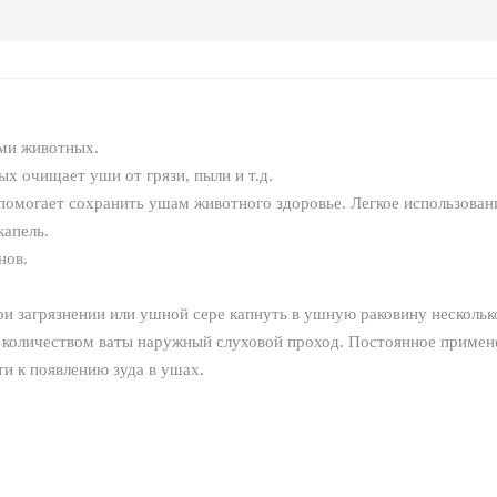
ами животных.
х очищает уши от грязи, пыли и т.д.
 помогает сохранить ушам животного здоровье. Легкое использован
капель.
нов.
и загрязнении или ушной сере капнуть в ушную раковину несколько
количеством ваты наружный слуховой проход. Постоянное примене
ти к появлению зуда в ушах.