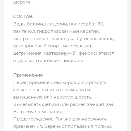
шерсти
СОСТАВ:
Вода, бетаин, глицерин, полисорбат 80,
пантенол, гидролизованный кератин,
экстракт семян гелиантуса, бутиленгликоль,
цетеариловый спирт, метосульфат
цетримония, кватерниум-91, феноксиэтанол,
отдушка, этилгексилглицерин.
Применение
:
Перед применением хорошо встряхнуть
флакон, распылить на вымытую и
высушенную или на сухую шерсть.
Вычесывать щеткой или расческой-щеткой.
Не требует смывания.
Предупреждение: Только для наружного
применения. Беречь от попадания прямых