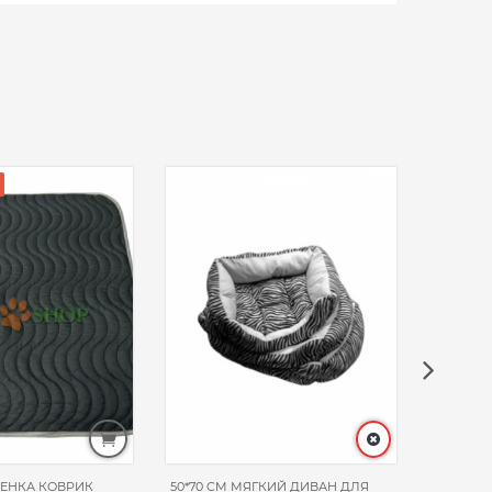
ЛЕНКА КОВРИК
50*70 CM МЯГКИЙ ДИВАН ДЛЯ
50*60 C