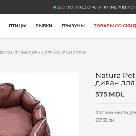
БЕСПЛАТНАЯ ДОСТАВКА ПО КИШИНЁВУ ОТ 
ПТИЦЫ
РЫБКИ
ГРЫЗУНЫ
ТОВАРЫ СО СКИ
5*55 CM МЯГКИЙ ДИВАН ДЛЯ КОШЕК И СОБАК
Natura Pet
диван для
575
MDL
Мягкое место для
65*55 см