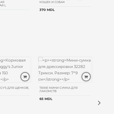
КАЯ
КОШЕК И СОБАК
КОШЕК 
Я L
370 MDL
370 MD
GY'S ДЛЯ ЩЕНКОВ,
TRIXIE МИНИ-СУМКА ДЛЯ
ЛАКОМСТВ
65 MDL
NOBBY M
GR
575 MD