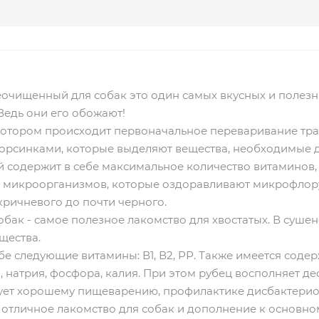
ищенный для собак это один самых вкусных и полезн
Ведь они его обожают!
в котором происходит первоначальное переваривание тра
ворсинками, которые выделяют вещества, необходимые 
й содержит в себе максимальное количество витаминов
 микроорганизмов, которые оздоравливают микрофлору
-кричневого до почти черного.
собак - самое полезное лакомство для хвостатых. В суш
щества.
бе следующие витамины: В1, В2, РР. Также имеется соде
я, натрия, фосфора, калия. При этом рубец восполняет д
вует хорошему пищеварению, профилактике дисбактерио
 отличное лакомство для собак и дополнение к основно