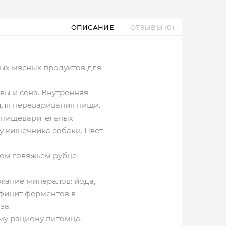
ОПИСАНИЕ
ОТЗЫВЫ (0)
ых мясных продуктов для
вы и сена. Внутренняя
для переваривания пищи.
, пищеварительных
 кишечника собаки. Цвет
еном говяжьем рубце
ржание минералов: йода,
ефицит ферментов в
за.
му рациону питомца,