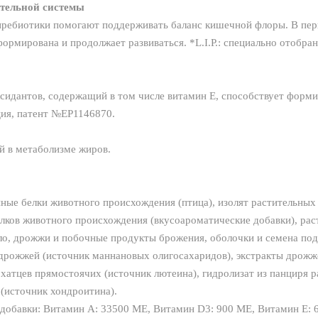
тельной системы
и пребиотики помогают поддерживать баланс кишечной флоры. В пе
формирована и продолжает развиваться. *L.I.P.: специально отобра
сидантов, содержащий в том числе витамин Е, способствует форм
ия, патент №EP1146870.
й в метаболизме жиров.
ные белки животного происхождения (птица), изолят растительных 
лков животного происхождения (вкусоароматические добавки), рас
ло, дрожжи и побочные продукты брожения, оболочки и семена под
дрожжей (источник мaннановых олигосахаридов), экстракты дрожже
рхатцев прямостоячих (источник лютеина), гидролизат из панциря 
 (источник хондроитина).
добавки: Витамин A: 33500 ME, Витамин D3: 900 ME, Витамин E: 670