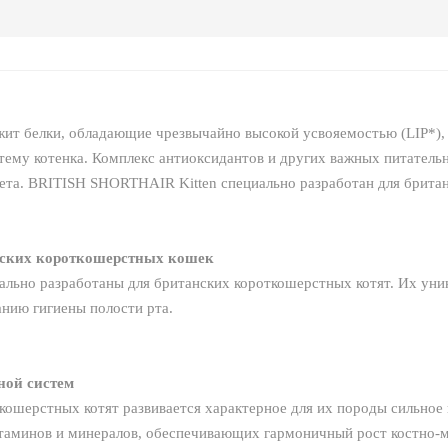
ит белки, обладающие чрезвычайно высокой усвояемостью (LIP*),
му котенка. Комплекс антиоксидантов и других важных питатель
та. BRITISH SHORTHAIR Kitten специально разработан для британ
нских короткошерстных кошек
льно разработаны для британских короткошерстных котят. Их уни
анию гигиены полости рта.
ной систем
кошерстных котят развивается характерное для их породы сильное
итаминов и минералов, обеспечивающих гармоничный рост костно