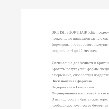
BRITISH SHORTHAIR Kitten содерж
неокрепшую пищеварительную систе
формированию здорового иммуните
возрасте от 4 до 12 месяцев.
Специально для челюстей брита
Крокеты полукруглой формы специа
разгрызание, способствуя поддерж
Эксклюзивная формула
Подорожник и L-карнитин
Формирование мышечной и кост
В период роста у британских корот
необходимое количество белков, в