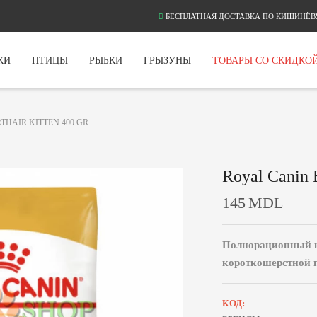
БЕСПЛАТНАЯ ДОСТАВКА ПО КИШИНЁВУ
КИ
ПТИЦЫ
РЫБКИ
ГРЫЗУНЫ
ТОВАРЫ СО СКИДКО
THAIR KITTEN 400 GR
Royal Canin B
145
MDL
Полнорационный к
короткошерстной п
КОД: