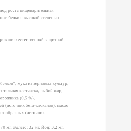
риод роста пищеварительная
нные белки с высокой степенью
ированию естественной защитной
белков*, мука из зерновых культур,
тительная клетчатка, рыбий жир,
орожника (0,5 %),
й (источник бета-глюканов), масло
ракообразных (источник
 мг, Железо: 32 мг, Йод: 3,2 мг,