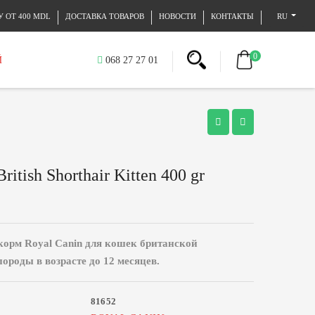
 ОТ 400 MDL
ДОСТАВКА ТОВАРОВ
НОВОСТИ
КОНТАКТЫ
RU
0
Й
068 27 27 01
ritish Shorthair Kitten 400 gr
орм Royal Canin для кошек британской
ороды в возрасте до 12 месяцев.
81652