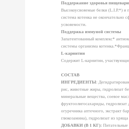
Поддержание здоровья пищевари
Высокоусвояемые белки (L.I.P.*) 
система котенка не окончательно с
усвояемости.
Поддержка иммуной системы
Запатентованный комплекс* антиок
системы организма котенка.*Франц
L-карнитин
Содержит L-карнитин, участвующи
СОСТАВ
ИНГРЕДИЕНТЫ
: Дегидратирован
рис, животные жиры, гидролизат бе
минеральные вещества, соевое мас
фруктоолигосахариды, гидролизат 
огуречника аптечного, экстракт ба
глюкозамина), гидролизат из хряща
ДОБАВКИ (В 1 КГ):
Питательные 