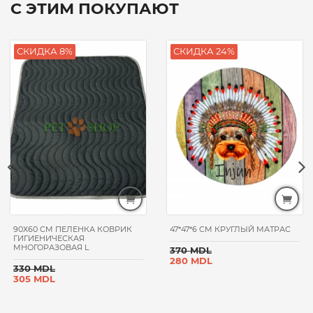
С ЭТИМ ПОКУПАЮТ
СКИДКА 8%
СКИДКА 24%
90Х60 CM ПЕЛЕНКА КОВРИК
47*47*6 CM КРУГЛЫЙ МАТРАС
ГИГИЕНИЧЕСКАЯ
МНОГОРАЗОВАЯ L
370 MDL
280 MDL
330 MDL
305 MDL