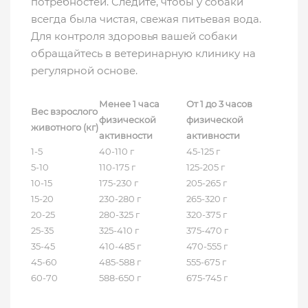
потребностей. Следите, чтобы у собаки
всегда была чистая, свежая питьевая вода.
Для контроля здоровья вашей собаки
обращайтесь в ветеринарную клинику на
регулярной основе.
Менее 1 часа
От 1 до 3 часов
Вес взрослого
физической
физической
животного (кг)
активности
активности
1-5
40-110 г
45-125 г
5-10
110-175 г
125-205 г
10-15
175-230 г
205-265 г
15-20
230-280 г
265-320 г
20-25
280-325 г
320-375 г
25-35
325-410 г
375-470 г
35-45
410-485 г
470-555 г
45-60
485-588 г
555-675 г
60-70
588-650 г
675-745 г