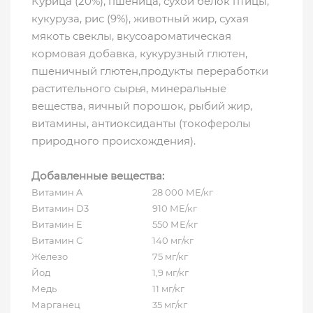
Курица (20%), пшеница, сухой белок птицы,
кукуруза, рис (9%), животный жир, сухая
мякоть свеклы, вкусоароматическая
кормовая добавка, кукурузный глютен,
пшеничный глютен,продукты переработки
растительного сырья, минеральные
вещества, яичный порошок, рыбий жир,
витамины, антиоксиданты (токоферолы
природного происхождения).
Добавленные вещества:
Витамин A
28 000 МЕ/кг
Витамин D3
910 МЕ/кг
Витамин E
550 МЕ/кг
Витамин С
140 мг/кг
Железо
75 мг/кг
Йод
1,9 мг/кг
Медь
11 мг/кг
Марганец
35 мг/кг