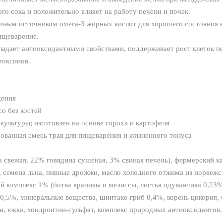
о сока и положительно влияет на работу печени и почек.
ичным источником омега-3 жирных кислот для хорошего состояния 
ищеварение.
адает антиоксидантными свойствами, поддерживает рост клеток пе
токсинов.
дения
со без костей
 культуры; изготовлен на основе гороха и картофеля
ированная смесь трав для пищеварения и жизненного тонуса
 свежая, 22% говядина сушеная, 3% свиная печень), фермерский ка
, семена льна, пивные дрожжи, масло холодного отжима из норвежс
ой комплекс 1% (ботва крапивы и мелиссы, листья одуванчика 0,23
0,5%, минеральные вещества, шиитаке-гриб 0,4%, корень цикория,
н, юкка, хондроитин-сульфат, комплекс природных антиоксидантов.