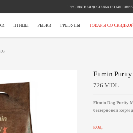
БЕСПЛАТНАЯ ДОСТАВКА ПО КИШИНЁВУ
КИ
ПТИЦЫ
РЫБКИ
ГРЫЗУНЫ
ТОВАРЫ СО СКИДКО
 KG
Fitmin Purit
726
MDL
Fitmin Dog Purity 
беззерновой корм 
КОД: