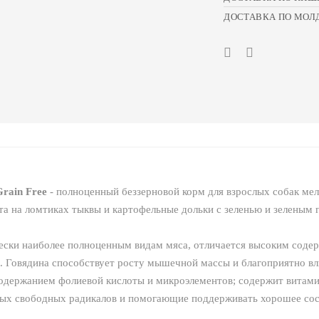
ДОСТАВКА ПО МОЛ
Grain Free
- полноценный беззерновой корм для взрослых собак мел
та на ломтиках тыквы и картофельные дольки с зеленью и зеленым
ески наиболее полноценным видам мяса, отличается высоким соде
2. Говядина cпособствует росту мышечной массы и благоприятно вл
одержанием фолиевой кислоты и микроэлементов; содержит витами
ых свободных радикалов и помогающие поддерживать хорошее сос