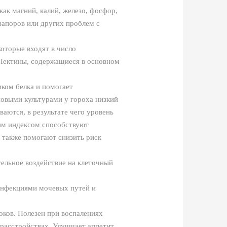
ак магний, калий, железо, фосфор,
запоров или других проблем с
которые входят в число
 Пектины, содержащиеся в основном
иком белка и помогает
новыми культурами у гороха низкий
аются, в результате чего уровень
ким индексом способствуют
 также помогают снизить риск
ельное воздействие на клеточный
 инфекциями мочевых путей и
ков. Полезен при воспалениях
расстройствах. Улучшает аппетит,