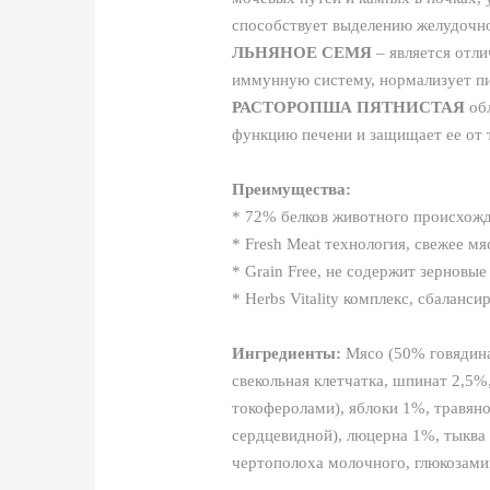
способствует выделению желудочног
ЛЬНЯНОЕ СЕМЯ
– является отл
иммунную систему, нормализует п
РАСТОРОПША ПЯТНИСТАЯ
обл
функцию печени и защищает ее от 
Преимущества:
* 72% белков животного происхож
* Fresh Meat технология, свежее мя
* Grain Free, не содержит зерновые
* Herbs Vitality комплекс, сбаланс
Ингредиенты:
Мясо (50% говядина
свекольная клетчатка, шпинат 2,5%
токоферолами), яблоки 1%, травян
сердцевидной), люцерна 1%, тыква 
чертополоха молочного, глюкозами