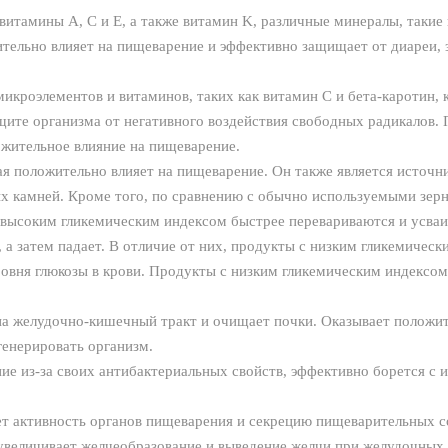
итамины A, C и E, а также витамин K, различные минералы, такие к
ительно влияет на пищеварение и эффективно защищает от диареи, 
икроэлементов и витаминов, таких как витамин С и бета-каротин, 
щите организма от негативного воздействия свободных радикалов.
ожительное влияние на пищеварение.
ая положительно влияет на пищеварение. Он также является источн
х камней. Кроме того, по сравнению с обычно используемыми зер
высоким гликемическим индексом быстрее перевариваются и усваив
, а затем падает. В отличие от них, продукты с низким гликемичес
овня глюкозы в крови. Продукты с низким гликемическим индексом
а желудочно-кишечный тракт и очищает почки. Оказывает положит
генерировать организм.
ие из-за своих антибактериальных свойств, эффективно борется с
т активность органов пищеварения и секрецию пищеварительных со
 увеличивает желчеобразование и выведение желчи при желудочных 