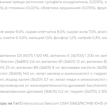
ванные хрящи (источник сульфата хондроитина, 0,025%),
), β-глюканы (0,02%), облепиха крушинная (0,015%), фрук
е жира 9,0%, сырая клетчатка 8,5%, сырая зола 7,5%, вла
 омега-6 0,6%, кальций 1,5%, фосфор 1,2%, натрий 0,3%, ма
витамин D3 (E671) 1 100 ME, витамин E (3a700) 1 200 мг, вит
биотин (3a880) 2,6 мг, витамин В1 (3a821) 12 мг, витамин В
) 25 мг, витамин В6 (3a831) 8 мг, фолиевая кислота (3a316)
от (3b606) 140 мг, xелат железа и аминокислот n-гидрат (
г, йодид калия (3b201) 3,7 мг, хелат меди и аминокислот n
производное от жизнедеятельности дрожжей Saccharomyc
рованные дрожжи) (3b8.10) 0,2 мг, таурин (3a370) 2 500 
ы на 1 кг:
Enterococcus faecium DSM 10663/NCIMB 10415 (4