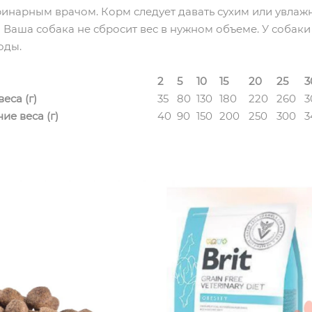
ринарным врачом. Корм следует давать сухим или увла
а Ваша собака не сбросит вес в нужном объеме. У собаки
оды.
2
5
10
15
20
25
3
еса (г)
35
80
130
180
220
260
3
е веса (г)
40
90
150
200
250
300
3