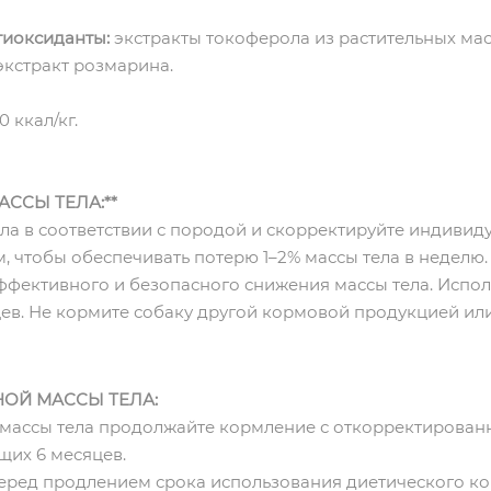
тиоксиданты:
экстракты токоферола из растительных масе
экстракт розмарина.
0 ккал/кг.
ССЫ ТЕЛА:**
ла в соответствии с породой и скорректируйте индиви
, чтобы обеспечивать потерю 1–2% массы тела в неделю.
ффективного и безопасного снижения массы тела. Испо
ев. Не кормите собаку другой кормовой продукцией или
ОЙ МАССЫ ТЕЛА:
массы тела продолжайте кормление с откорректирова
щих 6 месяцев.
ред продлением срока использования диетического кор