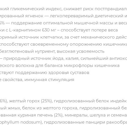
зкий гликемический индекс, снижает риск постпрандиа
рованный ягненок — легкопереваримый диетический и
5% — поддержание оптимальной мышечной массы и вес
и с L-карнитином 630 мг – способствует потере веса
оримый источник клетчатки, за счет механического дейс
 способствуют своевременному опорожнению кишечника
безглютеновый нутриент, высокая усвояемость
— природный источник йода, калия, сильнейший антиок
ческого волокна для баланса микрофлоры кишечника
твуют поддержанию здоровья суставов
 свойства, иммунная стимуляция
6%), желтый горох (25%), гидролизованный белок индейки
ный жмых, белок из желтого гороха, гидролизованный бе
ованная куриная печень (2%), минералы, шелуха и семена
scophyllum nodosum), гидролизованные панцири ракообр