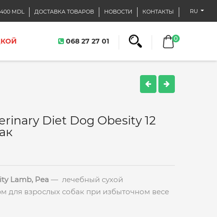
RU
400 MDL
ДОСТАВКА ТОВАРОВ
НОВОСТИ
КОНТАКТЫ
0
ДКОЙ
068 27 27 01
erinary Diet Dog Obesity 12
ак
ity Lamb, Pea
— лечебный сухой
м для взрослых собак при избыточном весе