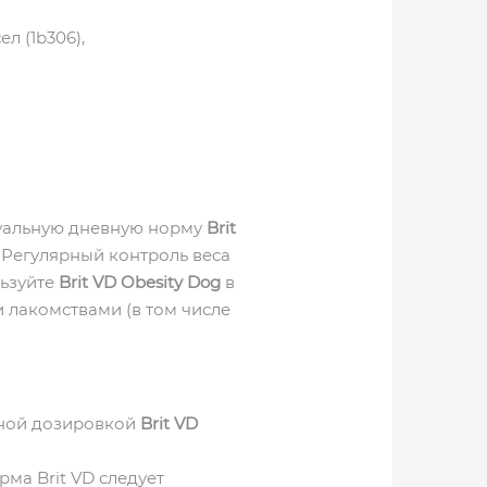
л (1b306),
дуальную дневную норму
Brit
 Регулярный контроль веса
льзуйте
Brit VD Obesity Dog
в
 лакомствами (в том числе
нной дозировкой
Brit VD
ма Brit VD следует