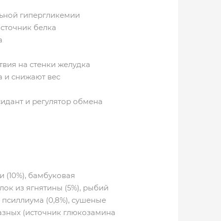
льной гипергликемии
сточник белка
а
твия на стенки желудка
 и снижают вес
сидант и регулятор обмена
 (10%), бамбуковая
лок из ягнятины (5%), рыбий
 псиллиума (0,8%), сушеные
азных (источник глюкозамина