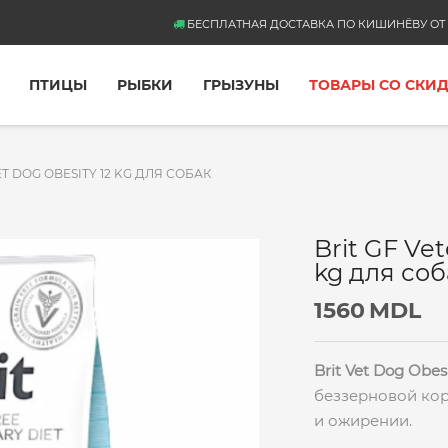
БЕСПЛАТНАЯ ДОСТАВКА ПО КИШИНЁВУ ОТ 
ПТИЦЫ
РЫБКИ
ГРЫЗУНЫ
ТОВАРЫ СО СКИ
ET DOG OBESITY 12 KG ДЛЯ СОБАК
Brit GF Vet
kg для соб
1560
MDL
Brit Vet Dog Obes
беззерновой кор
и ожирении.