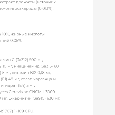
 экстракт дрожжей (источник
то-олигосахариды (0,013%),
га 10%, жирные кислоты
гний 0,05%.
амин С (3a312) 500 мг,
2 10 мг, ниацинамид (3a315) 60
 5 мг, витамин В12 0,18 мг,
E1) 48 мг, xелат марганца и
-гидрат (E4) 5 мг,
es Cerevisiae CNCM I-3060
мг, L-карнитин (3a910) 630 мг.
b1707) 1×109 CFU.