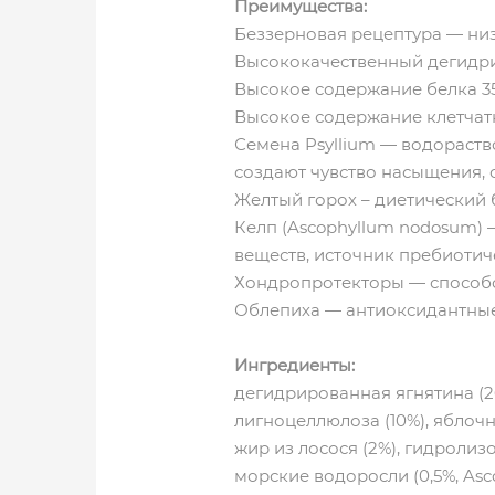
Преимущества:
Беззерновая рецептура — ни
Высококачественный дегидри
Высокое содержание белка 3
Высокое содержание клетчатк
Семена Psyllium — водораств
создают чувство насыщения,
Желтый горох – диетический 
Келп (Ascophyllum nodosum) 
веществ, источник пребиоти
Хондропротекторы — способс
Облепиха — антиоксидантные
Ингредиенты:
дегидрированная ягнятина (2
лигноцеллюлоза (10%), яблоч
жир из лосося (2%), гидролиз
морские водоросли (0,5%, A