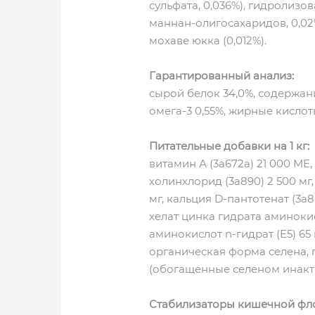
сульфата, 0,036%), гидролизо
маннан-олигосахаридов, 0,02%
мохаве юкка (0,012%).
Гарантированный анализ:
сырой белок 34,0%, содержани
омега-3 0,55%, жирные кислоты
Питательные добавки на 1 кг:
витамин А (3a672a) 21 000 ME, 
холинхлорид (3a890) 2 500 мг, 
мг, кальция D-пантотенат (3a841
хелат цинка гидрата аминокисл
аминокислот n-гидрат (E5) 65 м
органическая форма селена, 
(обогащенные селеном инактиви
Стабилизаторы кишечной флор