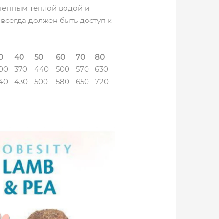
жненным теплой водой и
 всегда должен быть доступ к
0
40
50
60
70
80
00
370
440
500
570
630
40
430
500
580
650
720