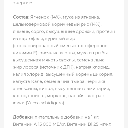
энергию.
Состав
: Ягненок (14%), мука из ягненка,
цельнозерновой коричневый рис (14%),
ячмень, сорго, высушенные дрожжи, протеин
из картофеля, куриный жир
(консервированный смесью токоферолов -
витамин Е), овсяные хлопья, мука из рыбы,
высушенная мякоть свеклы, семена льна,
жир лосося (источник ДГК), натрия хлорид,
калия хлорид, высушенный корень цикория,
капуста Кале, семена чиа, тыква, черника,
апельсины, киноа, высушенная ламинария,
кокос, шпинат, морковь, папайя, экстракт
юкки (Yucca schidigera).
Добавки
: питательные добавки на 1 кг:
Витамин A 15 000 МЕ/кг, Витамин B1 25 мг/кг,