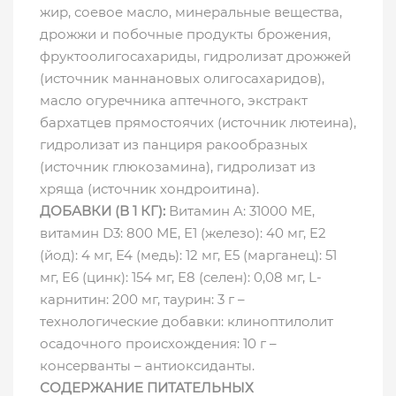
жир, соевое масло, минеральные вещества,
дрожжи и побочные продукты брожения,
фруктоолигосахариды, гидролизат дрожжей
(источник мaннановых олигосахаридов),
масло огуречника аптечного, экстракт
бархатцев прямостоячих (источник лютеина),
гидролизат из панциря ракообразных
(источник глюкозамина), гидролизат из
хряща (источник хондроитина).
ДОБАВКИ (В 1 КГ):
Витамин A: 31000 МЕ,
витамин D3: 800 МЕ, E1 (железо): 40 мг, E2
(йод): 4 мг, E4 (медь): 12 мг, E5 (марганец): 51
мг, E6 (цинк): 154 мг, E8 (селен): 0,08 мг, L-
карнитин: 200 мг, таурин: 3 г –
технологические добавки: клиноптилолит
осадочного происхождения: 10 г –
консерванты – антиоксиданты.
СОДЕРЖАНИЕ ПИТАТЕЛЬНЫХ