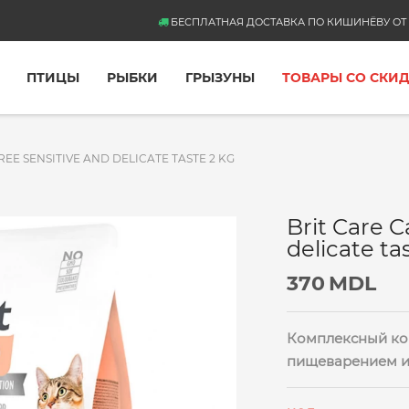
БЕСПЛАТНАЯ ДОСТАВКА ПО КИШИНЁВУ ОТ 
ПТИЦЫ
РЫБКИ
ГРЫЗУНЫ
ТОВАРЫ СО СКИ
REE SENSITIVE AND DELICATE TASTE 2 KG
Brit Care C
delicate ta
370
MDL
Комплексный кор
пищеварением и