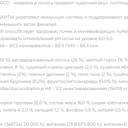
- индейка и лосось придают чудесный вкус, поэтому
ТЫ укрепляют иммунную систему и поддерживают зд
еньшить запах фекалий.
особствует здоровью почек и мочевыводящих путей.
ерживать оптимальный pH мочи на уровне 6,0-6,5.
ей – БЕЗ консервантов – БЕЗ ГМО – БЕЗ сои
%), дегидрированный лосось (26 %), желтый горох (16 %),
ми, 8 %), сушеный корень цикория (2,5 %), сушеные ябло
печень (2%), пивные дрожжи (2 %), семя льна (2 %), суше
ная брусника (0,2%), фруктоолигосахариды (0,015 %), ман
bacillus acidophilus HA - 122 инактивированные (15х109 кл
ырой протеин 32,0 %, состав жира 16,0 %, сырая клетчатка 1
, омега-6 2,0 %, кальций 1,2 %, фосфор 0,9 %, натрий 0,5 %,
 (3a672a) 20 000 IU, витамин D3 (E671) 800 IU, витамин E