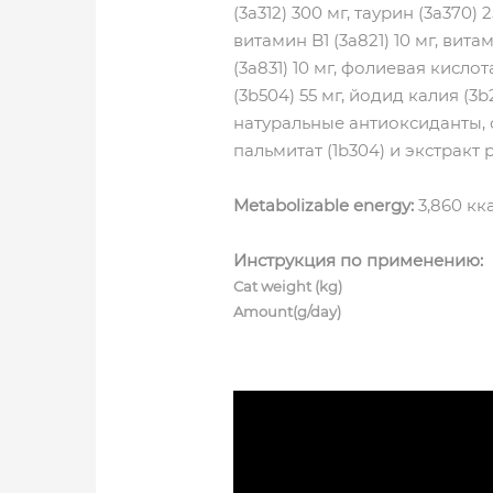
(3a312) 300 мг, таурин (3a370) 
витамин B1 (3a821) 10 мг, вита
(3a831) 10 мг, фолиевая кислота
(3b504) 55 мг, йодид калия (3b2
натуральные антиоксиданты, 
пальмитат (1b304) и экстракт
Metabolizable energy:
3,860 кка
Инструкция по применению:
Cat weight (kg)
Amount(g/day)