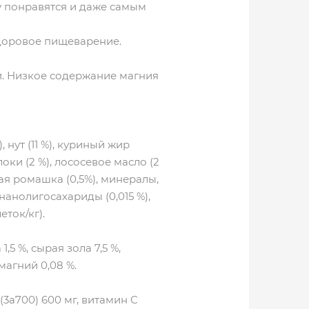
 понравятся и даже самым
оровое пищеварение.
 Низкое содержание магния
 нут (11 %), куриный жир
ки (2 %), лососевое масло (2
ная ромашка (0,5%), минералы,
нанолигосахариды (0,015 %),
еток/кг).
,5 %, сырая зола 7,5 %,
 магний 0,08 %.
 (3a700) 600 мг, витамин C