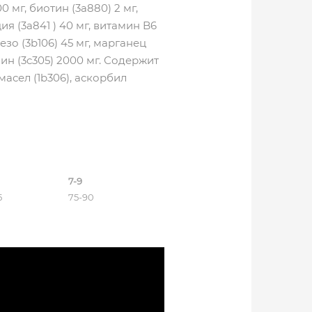
00 мг, биотин (3a880) 2 мг,
ия (3a841 ) 40 мг, витамин B6
лезо (3b106) 45 мг, марганец
онин (3c305) 2000 мг. Содержит
асел (1b306), аскорбил
7-9
5
75-90