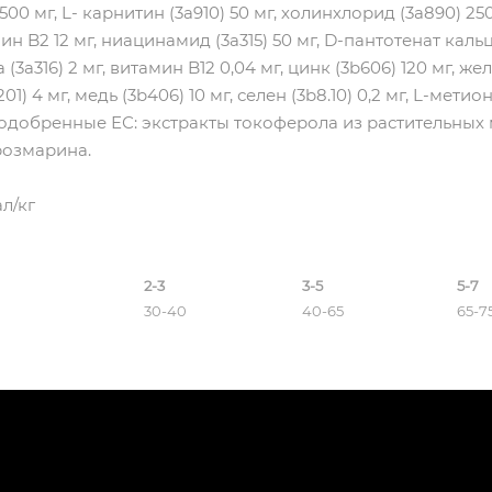
2500 мг, L- карнитин (3a910) 50 мг, холинхлорид (3a890) 25
мин B2 12 мг, ниацинамид (3a315) 50 мг, D-пантотенат кальц
 (3a316) 2 мг, витамин B12 0,04 мг, цинк (3b606) 120 мг, же
01) 4 мг, медь (3b406) 10 мг, селен (3b8.10) 0,2 мг, L-мети
одобренные ЕС: экстракты токоферола из растительных м
 розмарина.
л/кг
2-3
3-5
5-7
30-40
40-65
65-7