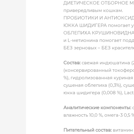
ДИЕТИЧЕСКОЕ ОТБОРНОЕ МЯСО 
привередливым кошкам.
ПРОБИОТИКИ И АНТИОКСИДАН
ЮККА ШИДИГЕРА помогает ум
ОБЛЕПИХА КРУШИНОВИДНАЯ сп
и L-метионина помогает подд
БЕЗ зерновых – БЕЗ красител
Состав:
свежая индюшатина (26 
(консервированный токоферола
%), гидролизованная куриная 
сушеная облепиха (0,3%), суше
юкка шидигера (0,008 %), Lacto
Аналитические компоненты:
с
влажность 10,0 %, омега-3 0,5 %
Питательный состав:
витамин A