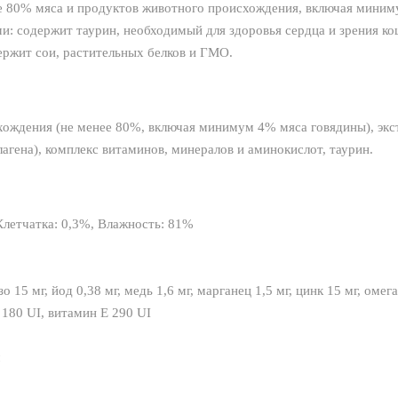
е 80% мяса и продуктов животного происхождения, включая миним
: содержит таурин, необходимый для здоровья сердца и зрения ко
ержит сои, растительных белков и ГМО.
хождения (не менее 80%, включая минимум 4% мяса говядины), эк
агена), комплекс витаминов, минералов и аминокислот, таурин.
Клетчатка: 0,3%, Влажность: 81%
о 15 мг, йод 0,38 мг, медь 1,6 мг, марганец 1,5 мг, цинк 15 мг, омега
 180 UI, витамин Е 290 UI