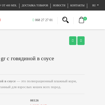
 ОТ 400 MDL
ДОСТАВКА ТОВАРОВ
НОВОСТИ
КОНТАКТЫ
RU
0
Й
068 27 27 01
 gr с говядиной в соусе
ой в соусе
— это полнорационный влажный корм,
танный для взрослых кошек всех пород.
00326