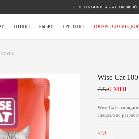
БЕСПЛАТНАЯ ДОСТАВКА ПО КИШИНЁВУ
КИ
ПТИЦЫ
РЫБКИ
ГРЫЗУНЫ
ТОВАРЫ СО СКИДКО
В СОУСЕ
Wise Cat 100
7.5
6
MDL
Wise Cat с говядин
специально разрабо
КОД: