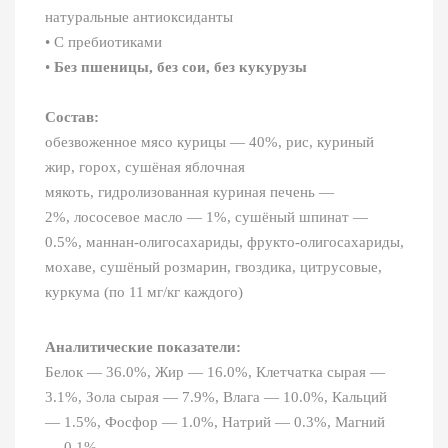
натуральные антиоксиданты
• С пребиотиками
•
Без пшеницы, без сои, без кукурузы
Состав:
обезвоженное мясо курицы — 40%, рис, куриный
жир, горох, сушёная яблочная
мякоть, гидролизованная куриная печень —
2%, лососевое масло — 1%, сушёный шпинат —
0.5%, маннан‑олигосахариды, фрукто‑олигосахариды, юкка
мохаве, сушёный розмарин, гвоздика, цитрусовые,
куркума (по 11 мг/кг каждого)
Аналитические показатели:
Белок — 36.0%, Жир — 16.0%, Клетчатка сырая —
3.1%, Зола сырая — 7.9%, Влага — 10.0%, Кальций
— 1.5%, Фосфор — 1.0%, Натрий — 0.3%, Магний
— 0.1%