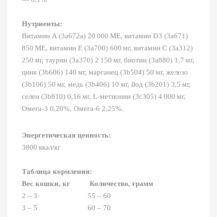
Нутриенты:
Витамин A (3a672a) 20 000 МЕ, витамин D3 (3a671)
850 МЕ, витамин E (3a700) 600 мг, витамин C (3a312)
250 мг, таурин (3a370) 2 150 мг, биотин (3a880) 1,7 мг,
цинк (3b606) 140 мг, марганец (3b504) 50 мг, железо
(3b106) 50 мг, медь (3b406) 10 мг, йод (3b201) 3,5 мг,
селен (3b810) 0,16 мг, L-метионин (3c305) 4 000 мг,
Омега‑3 0,20%, Омега‑6 2,25%.
Энергетическая ценность:
3800 ккал/кг
Таблица кормления:
Вес кошки, кг
Количество, грамм
2 – 3 55 – 60
3 – 5 60 – 70