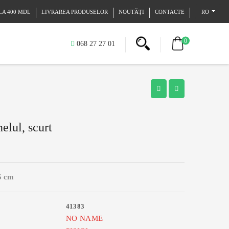
LA 400 MDL
LIVRAREA PRODUSELOR
NOUTĂȚI
CONTACTE
RO
0
068 27 27 01
lul, scurt
25 cm
41383
NO NAME