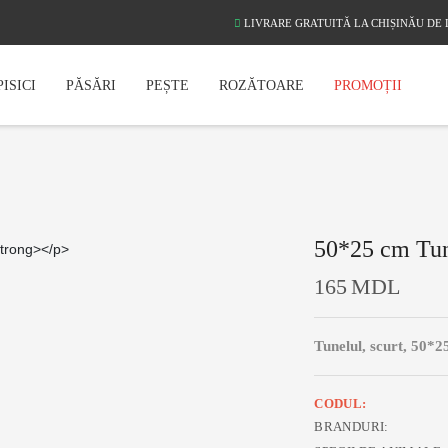
LIVRARE GRATUITĂ LA CHIȘINĂU DE 
PISICI
PĂSĂRI
PEȘTE
ROZĂTOARE
PROMOȚII
50*25 cm Tune
165
MDL
Tunelul, scurt, 50*
CODUL:
BRANDURI: