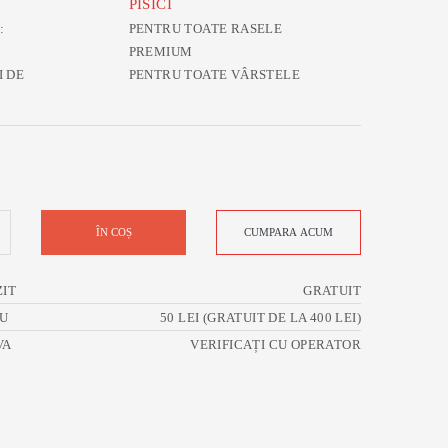
PISICI
:
PENTRU TOATE RASELE
:
PREMIUM
I DE
PENTRU TOATE VÂRSTELE
ÎN COȘ
CUMPARA ACUM
ZIT
GRATUIT
ĂU
50 LEI (GRATUIT DE LA 400 LEI)
VA
VERIFICAȚI CU OPERATOR