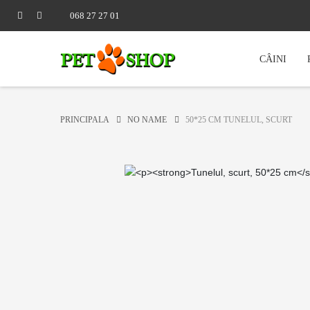
068 27 27 01
CÂINI
PRINCIPALA
NO NAME
50*25 CM TUNELUL, SCURT