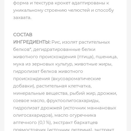
форма и текстура крокет адаптированы к
уникальному строению челюстей и способу
захвата.
СОСТАВ
ИНГРЕДИЕНТЫ:
Рис, изолят растительных
белков*, дегидратированные белки
животного происхождения (птица), пшеница,
мука из зерновых культур, животные жиры,
гидролизат белков животного
происхождения (вкусоароматические
добавки), растительная клетчатка,
минеральные вещества, рыбий жир, дрожжи,
соевое масло, фруктоолигосахариды,
гидролизат дрожжей (источник мaннановых
олигосахаридов), масло огуречника
аптечного (0,1 %), экстракт бархатцев
прямостоячих (источник лютеина), экстракт