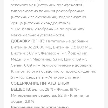
зеленого чая (источник полифенолов),
гидролизат из панциря ракообразных
(источник глюкозамина), гидролизат из
хряща (источник хондроитина).
*L.I.P.: белки, отобранные по принципу
максимальной усвояемости.
ДОБАВКИ (В 1 КГ):
Питательные добавки:
Витамин A: 29000 ME, Витамин D3: 800 ME,
Биотин: 3,07 мг, Железо: 41 мг, Йод: 4,1 мг,
Медь: 13 мг, Марганец: 53 мг, Цинк: 159 мг,
Ceлeн: 0,09 мг – Технологические добавки:
Клиноптилолит осадочного происхождения:
5 г – Консерванты – Антиокислители.
СОДЕРЖАНИЕ ПИТАТЕЛЬНЫХ
ВЕЩЕСТВ:
Белки: 28 % - Жиры: 18 % -
Минеральные вещества: 5,2 % - Клетчатка
общая: 2,9 %
Рекомендации по кормлению: