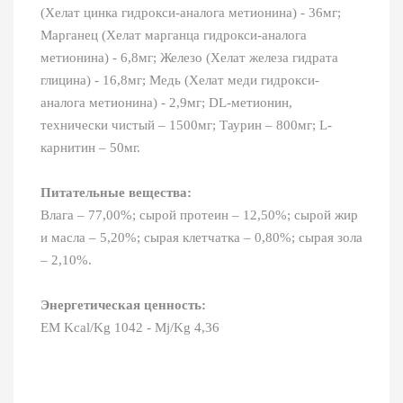
(Хелат цинка гидрокси-аналога метионина) - 36мг;
Марганец (Хелат марганца гидрокси-аналога
метионина) - 6,8мг; Железо (Хелат железа гидрата
глицина) - 16,8мг; Медь (Хелат меди гидрокси-
аналога метионина) - 2,9мг; DL-метионин,
технически чистый – 1500мг; Таурин – 800мг; L-
карнитин – 50мг.
Питательные вещества:
Влага – 77,00%; сырой протеин – 12,50%; сырой жир
и масла – 5,20%; сырая клетчатка – 0,80%; сырая зола
– 2,10%.
Энергетическая ценность:
EM Kcal/Kg 1042 - Mj/Kg 4,36