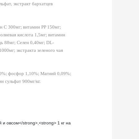
ьфат, экстракт бархатцев
 С 300мг; витамин PP 150мг;
олиевая кислота 1,5мг; витамин
ь 88мг; Селен 0,40мг; DL-
000мг; экстракта зеленого чая
,20%; фосфор 1,10%; Магний 0,09%;
н сульфат 900мг/кг.