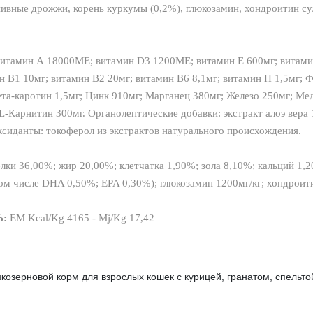
ивные дрожжи, корень куркумы (0,2%), глюкозамин, хондроитин сул
итамин А 18000ME; витамин D3 1200ME; витамин Е 600мг; витамин
н B1 10мг; витамин В2 20мг; витамин В6 8,1мг; витамин H 1,5мг; Ф
ета-каротин 1,5мг; Цинк 910мг; Марганец 380мг; Железо 250мг; Мед
-Карнитин 300мг. Органолептические добавки: экстракт алоэ вера 1
ксиданты: токоферол из экстрактов натурального происхождения.
лки 36,00%; жир 20,00%; клетчатка 1,90%; зола 8,10%; кальций 1
ом числе DHA 0,50%; EPA 0,30%); глюкозамин 1200мг/кг; хондроити
Ь:
EM Kcal/Kg 4165 - Mj/Kg 17,42