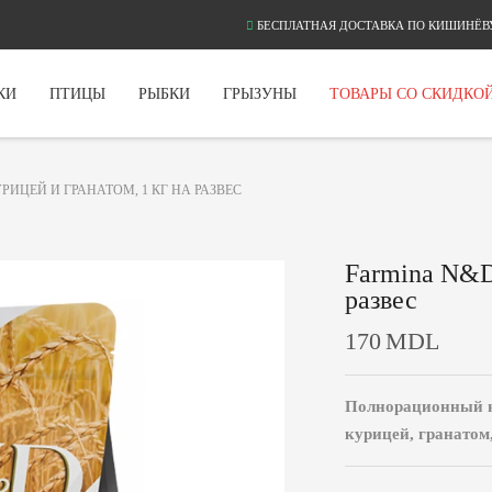
БЕСПЛАТНАЯ ДОСТАВКА ПО КИШИНЁВУ
КИ
ПТИЦЫ
РЫБКИ
ГРЫЗУНЫ
ТОВАРЫ СО СКИДКО
РИЦЕЙ И ГРАНАТОМ, 1 КГ НА РАЗВЕС
Farmina N&D 
развес
170
MDL
Полнорационный н
курицей, гранатом,