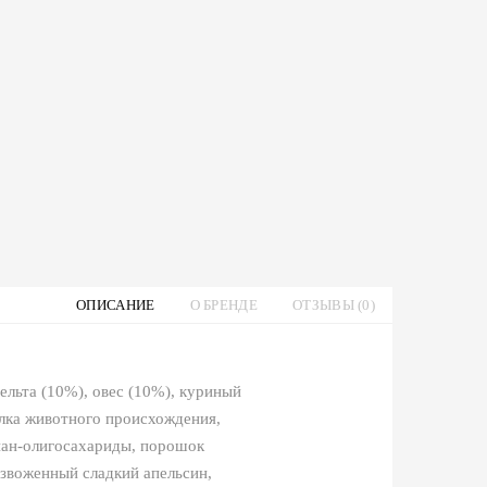
ОПИСАНИЕ
О БРЕНДЕ
ОТЗЫВЫ (0)
ельта (10%), овес (10%), куриный
елка животного происхождения,
ннан-олигосахариды, порошок
езвоженный сладкий апельсин,