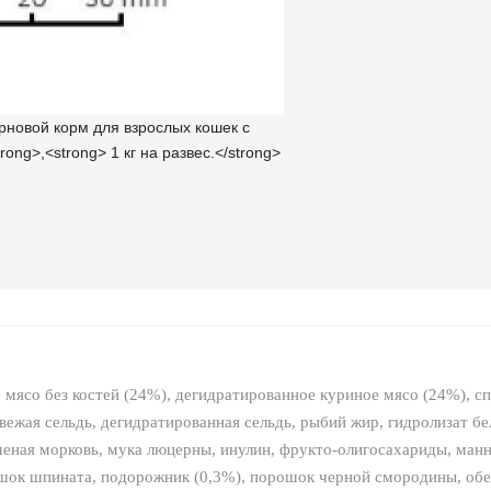
 мясо без костей (24%), дегидратированное куриное мясо (24%), сп
вежая сельдь, дегидратированная сельдь, рыбий жир, гидролизат б
ушеная морковь, мукa люцерны, инулин, фрукто-олигосахариды, ма
рошок шпината, подорожник (0,3%), порошок черной смородины, об