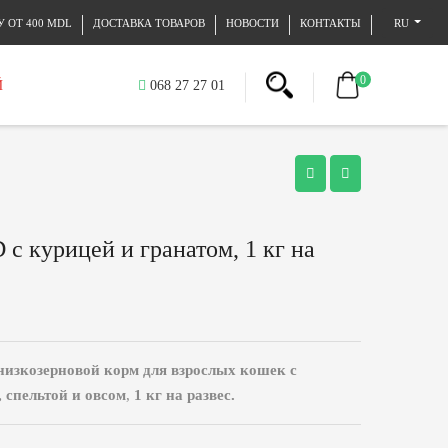
 ОТ 400 MDL
ДОСТАВКА ТОВАРОВ
НОВОСТИ
КОНТАКТЫ
RU
0
Й
068 27 27 01
с курицей и гранатом, 1 кг на
изкозерновой корм для взрослых кошек с
 спельтой и овсом
,
1 кг на развес.