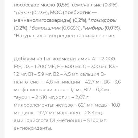
лососевое масло (0,5%)
,
семена льна (0,31%)
,
*
банан
(0,23%)
,
МОС (пребиотик —
маннанолигосахариды) (0,2%)
, *
помидоры
(0,2%)
, *
боярышник
(0,065%)
, *
имбирь
(0,01%)
.
*Натуральные ингредиенты, высушенные.
Добавки на 1 кг корма:
витамин A – 12 000
МЕ, D3 – 1 200 МЕ, E – 600 мг, C – 300 мг, K3 –
1,2 мг, B1 – 5,9 мг, B2 – 4,5 мг, кальция D-
пантотенат – 4,8 мг, ниацин – 42,7 мг, B6 – 3,6
мг, фолиевая кислота – 1,1 мг, B12 – 0,2 мг,
таурин – 2 410 мг, холин – 2,07 г;
микроэлементы: железо – 65,1 мг, медь – 10,8
мг, цинк – 92,7 мг, марганец – 26,3 мг;
аминокислота DL-метионин – 5 100 мг;
антиоксиданты.