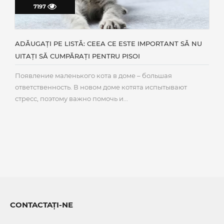
7197
ADĂUGAȚI PE LISTĂ: CEEA CE ESTE IMPORTANT SĂ NU
UITAȚI SĂ CUMPĂRAȚI PENTRU PISOI
Появление маленького кота в доме – большая
ответственность. В новом доме котята испытывают
стресс, поэтому важно помочь и...
CONTACTAȚI-NE