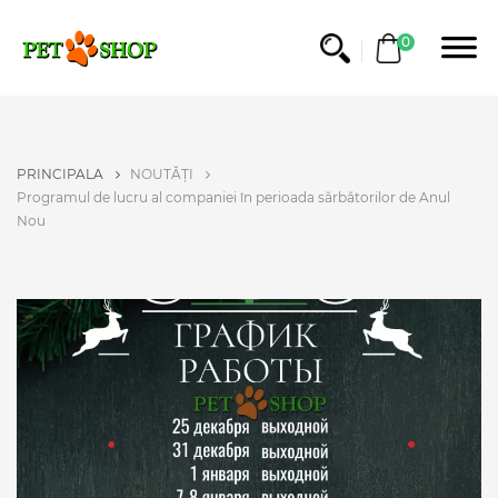
0
PRINCIPALA
NOUTĂȚI
Programul de lucru al companiei în perioada sărbătorilor de Anul
Nou