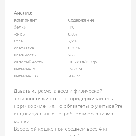
Анализ:
Компонент
Содержание
белки
11%
жиры
8,8%
зола
2,7%
клетчатка
0,05%
влажность
76%
калорийность
118 ккал/100гр
витамин А
1460 МЕ
витамин D3
204 МЕ
Давать из расчета веса и физической
активности животного, придерживайтесь
норм кормления, но обязательно учитывайте
индивидуальные потребности организма
кошки
Взрослой кошке при среднем весе 4 кг