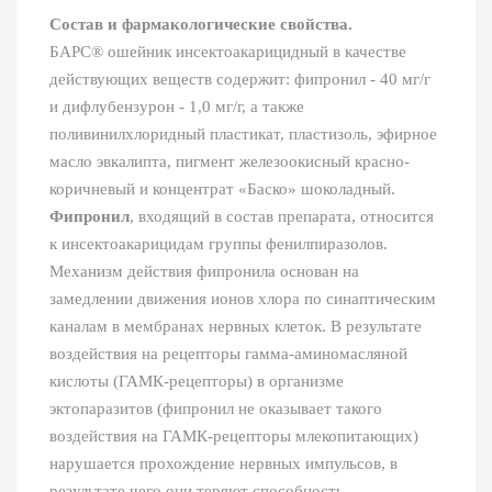
Состав и фармакологические свойства.
БАРС® ошейник инсектоакарицидный в качестве
действующих веществ содержит: фипронил - 40 мг/г
и дифлубензурон - 1,0 мг/г, а также
поливинилхлоридный пластикат, пластизоль, эфирное
масло эвкалипта, пигмент железоокисный красно-
коричневый и концентрат «Баско» шоколадный.
Фипронил
, входящий в состав препарата, относится
к инсектоакарицидам группы фенилпиразолов.
Механизм действия фипронила основан на
замедлении движения ионов хлора по синаптическим
каналам в мембранах нервных клеток. В результате
воздействия на рецепторы гамма-аминомасляной
кислоты (ГАМК-рецепторы) в организме
эктопаразитов (фипронил не оказывает такого
воздействия на ГАМК-рецепторы млекопитающих)
нарушается прохождение нервных импульсов, в
результате чего они теряют способность