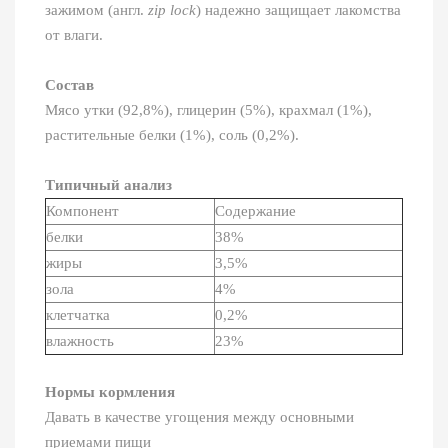
зажимом (англ.
zip lock
) надежно защищает лакомства
от влаги.
Состав
Мясо утки (92,8%), глицерин (5%), крахмал (1%),
растительные белки (1%), cоль (0,2%).
Типичный анализ
Компонент
Содержание
белки
38%
жиры
3,5%
зола
4%
клетчатка
0,2%
влажность
23%
Нормы кормления
Давать в качестве угощения между основными
приемами пищи