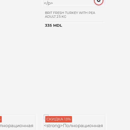
BRIT FRESH TURKEY WITH PEA
ADULT 2.5 KG
335 MDL
%
СКИДКА 13%
СКИДК