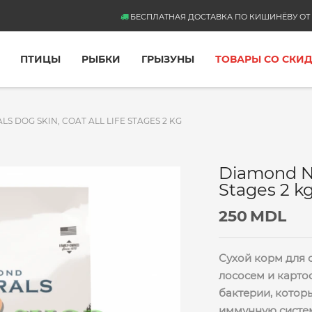
БЕСПЛАТНАЯ ДОСТАВКА ПО КИШИНЁВУ ОТ 
ПТИЦЫ
РЫБКИ
ГРЫЗУНЫ
ТОВАРЫ СО СКИ
S DOG SKIN, COAT ALL LIFE STAGES 2 KG
Diamond Nat
Stages 2 k
250
MDL
Сухой корм для с
лососем и карто
бактерии, кото
иммунную систе