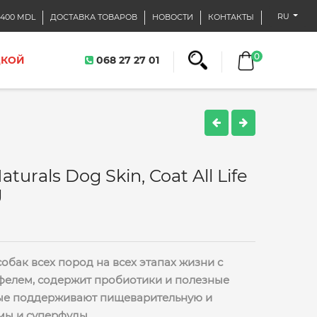
RU
400 MDL
ДОСТАВКА ТОВАРОВ
НОВОСТИ
КОНТАКТЫ
0
ДКОЙ
068 27 27 01
urals Dog Skin, Coat All Life
g
обак всех пород на всех этапах жизни с
фелем, содержит пробиотики и полезные
рые поддерживают пищеварительную и
мы и суперфуды.