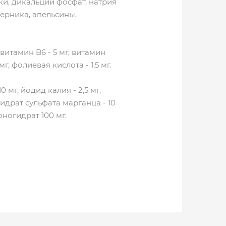
и, дикальций фосфат, натрия
черника, апельсины,
, витамин B6 - 5 мг, витамин
мг, фолиевая кислота - 1,5 мг.
 мг, йодид калия - 2,5 мг,
гидрат сульфата марганца - 10
оногидрат 100 мг.