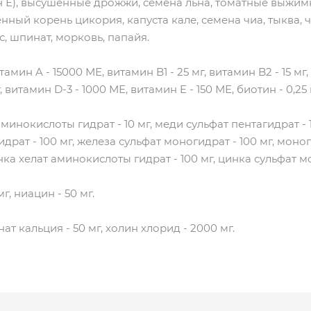
Е), высушенные дрожжи, семена льна, томатные выжимк
нный корень цикория, капуста кале, семена чиа, тыква, 
, шпинат, морковь, папайя.
тамин A - 15000 МЕ, витамин B1 - 25 мг, витамин B2 - 15 мг
г, витамин D-3 - 1000 МЕ, витамин E - 150 МЕ, биотин - 0,25 
аминокислоты гидрат - 10 мг, меди сульфат пентагидрат - 10
драт - 100 мг, железа сульфат моногидрат - 100 мг, моно
цинка хелат аминокислоты гидрат - 100 мг, цинка сульфат м
мг, ниацин - 50 мг.
ат кальция - 50 мг, холин хлорид - 2000 мг.