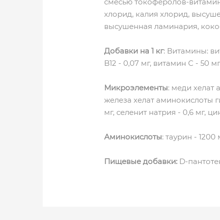
смесью токоферолов-витамин 
хлорид, калия хлорид, высуше
высушенная ламинария, кокос
Добавки на 1 кг
: Витамины: ви
B12 - 0,07 мг, витамин С - 50 м
Микроэлементы
: меди хелат 
железа хелат аминокислоты ги
мг, селенит натрия - 0,6 мг, 
Аминокислоты
: таурин - 1200 
Пищевые добавки:
D-пантотен