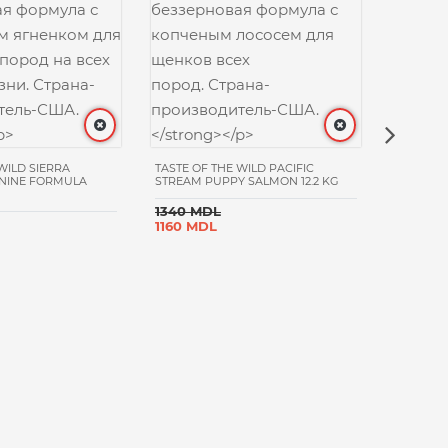
WILD SIERRA
TASTE OF THE WILD PACIFIC
NINE FORMULA
STREAM PUPPY SALMON 12.2 KG
1340 MDL
1160 MDL
PURINA 
PUPPY 1
КРУПНЫ
1560 M
900 MD