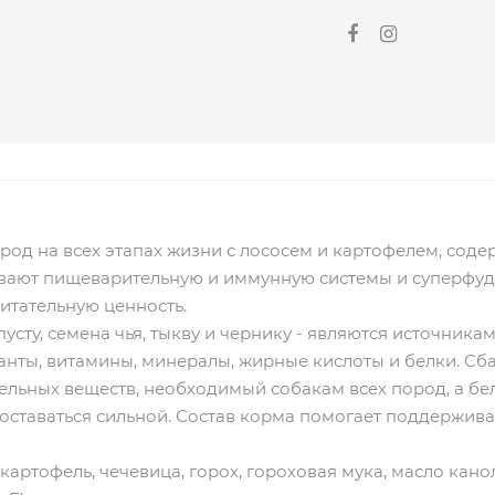
ород на всех этапах жизни с лососем и картофелем, сод
вают пищеварительную и иммунную системы и суперфуд
итательную ценность.
усту, семена чья, тыкву и чернику - являются источник
данты, витамины, минералы, жирные кислоты и белки. 
ельных веществ, необходимый собакам всех пород, а б
 оставаться сильной. Состав корма помогает поддержива
овой.
, картофель, чечевица, горох, гороховая мука, масло ка